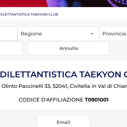
. DILETTANTISTICA TAEKYON CLUB
Regione
Provincia
Tesseramento
Affiliazioni e Tesseramenti
Area Riservata
ioni
. DILETTANTISTICA TAEKYON
 Olinto Paccinelli 33, 52041, Civitella in Val di Chi
Salut
CODICE D'AFFILIAZIONE
T0901001
Antidopi
Certificat
one
Amministrazione
Email