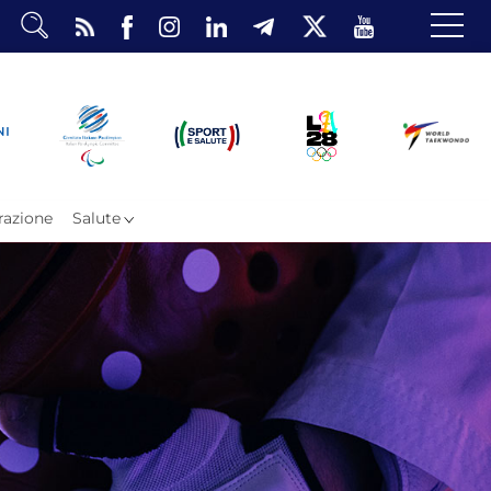
dario
o Eventi
ea Riservata
azione
Salute
ombattimento
omsae e Freestyle
arataekwondo
Atleti