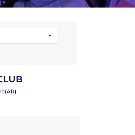
Licenze
WT
 CLUB
ana(AR)
e
ng
i e Assicurazione