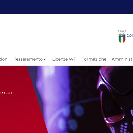
Fita
Calen
Il Taekwondo
Calendari
Il Paratkd
Eventi Ar
ioni
Tesseramento
Licenze WT
Formazione
Amministr
e
Organigramma
Uffici Federali
Carte Federali
Comitati Regionali
Progetti
te con
Atleti C
Atleti Po
Atleti P
Olimpiadi