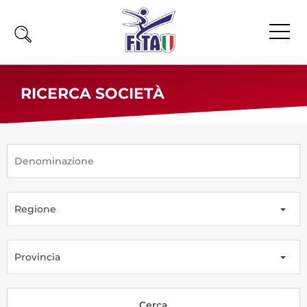
Home
RICERCA SOCIETÀ
Fita
Calendario
News
Olimpiadi
Regione
Atleti
Atleti Combattimento
Atleti Poomsae e Freestyle
Provincia
Atleti Parataekwondo
Competizioni