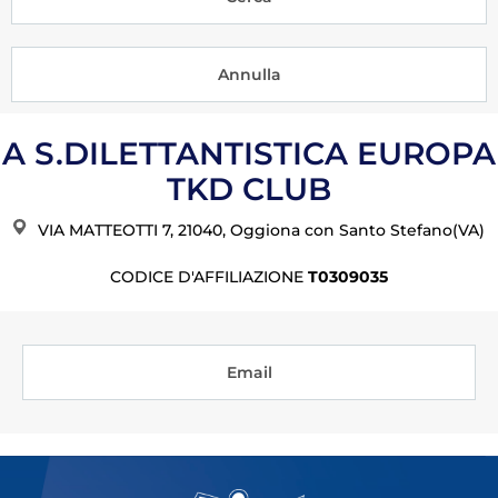
Tesseramento
Licenze WT
Formazione
A S.DILETTANTISTICA EUROPA
Amministrazione
TKD CLUB
Salute
VIA MATTEOTTI 7, 21040, Oggiona con Santo Stefano(VA)
Rivista Olympic Dream
CODICE D'AFFILIAZIONE
T0309035
Links
Mappa del sito
Email
Photogallery
Videogallery
Cookie policy