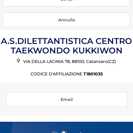
Tesseramento
Licenze WT
Formazione
A.S.DILETTANTISTICA CENTRO
Amministrazione
TAEKWONDO KUKKIWON
Salute
VIA DELLA LACINIA 78, 88100, Catanzaro(CZ)
Rivista Olympic Dream
CODICE D'AFFILIAZIONE
T1801035
Links
Mappa del sito
Email
Photogallery
Videogallery
Cookie policy