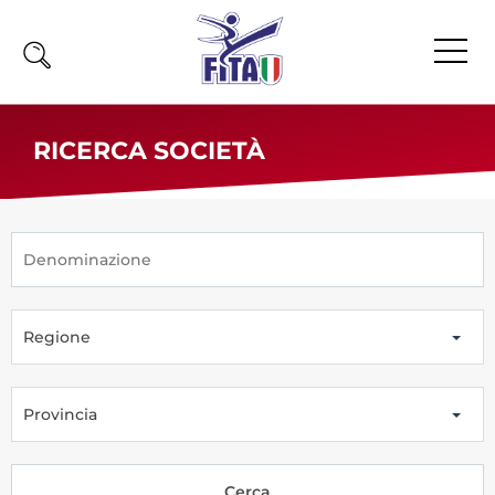
Home
RICERCA SOCIETÀ
Fita
Calendario
News
Olimpiadi
Regione
Atleti
Atleti Combattimento
Atleti Poomsae e Freestyle
Provincia
Atleti Parataekwondo
Competizioni