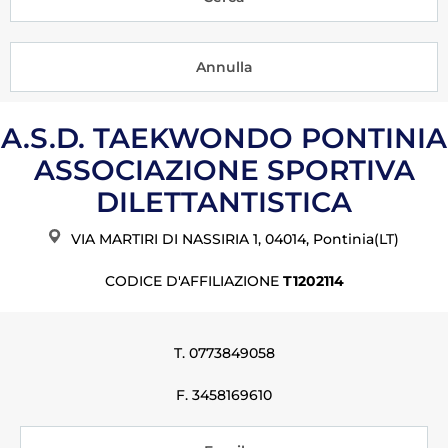
Tesseramento
Licenze WT
Formazione
A.S.D. TAEKWONDO PONTINIA
Amministrazione
ASSOCIAZIONE SPORTIVA
Salute
DILETTANTISTICA
Rivista Olympic Dream
VIA MARTIRI DI NASSIRIA 1, 04014, Pontinia(LT)
Links
CODICE D'AFFILIAZIONE
T1202114
Mappa del sito
T. 0773849058
Photogallery
Videogallery
F. 3458169610
Cookie policy