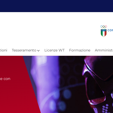
Fita
Calen
Il Taekwondo
Calendari
Il Paratkd
Eventi Ar
ioni
Tesseramento
Licenze WT
Formazione
Amministr
e
Organigramma
Uffici Federali
Carte Federali
Comitati Regionali
Progetti
te con
Atleti C
Atleti Po
Atleti P
Olimpiadi