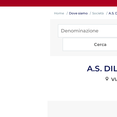
Home
Dove siamo
Società
A
Competiz
A.S
VI
Formazi