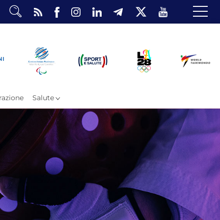
dario
o Eventi
ea Riservata
azione
Salute
ombattimento
omsae e Freestyle
arataekwondo
Atleti