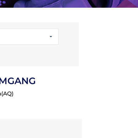
Licenze
WT
KUMGANG
a(AQ)
e
ng
i e Assicurazione