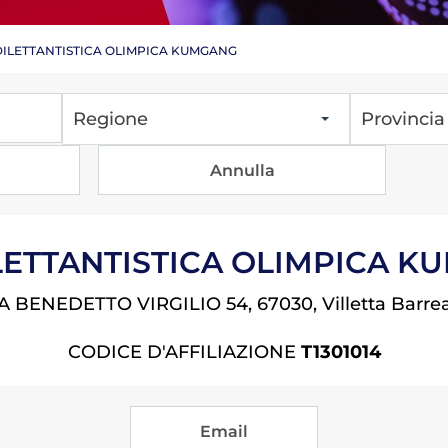
.S. DILETTANTISTICA OLIMPICA KUMGANG
Regione
Provincia
Tesseramento
Affiliazioni e Tesseramenti
Area Riservata
ioni
. DILETTANTISTICA OLIMPICA 
A BENEDETTO VIRGILIO 54, 67030, Villetta Barre
Salut
CODICE D'AFFILIAZIONE
T1301014
Antidopi
Certificat
one
Amministrazione
Email