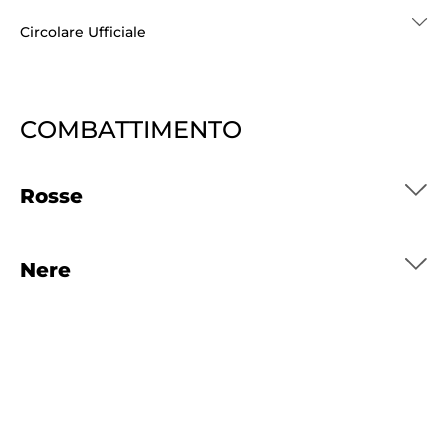
Cerca
Circolare Ufficiale
Feed
Dove siamo
COMBATTIMENTO
Federazione Trasparente
Fita HUB
Rosse
Nere