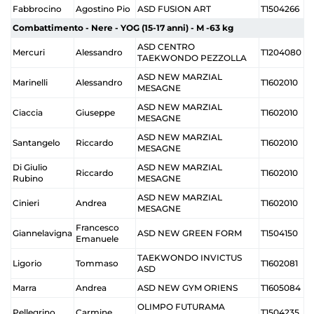
Fabbrocino
Agostino Pio
ASD FUSION ART
T1504266
Combattimento - Nere - YOG (15-17 anni) - M -63 kg
ASD CENTRO
Mercuri
Alessandro
T1204080
TAEKWONDO PEZZOLLA
ASD NEW MARZIAL
Marinelli
Alessandro
T1602010
MESAGNE
ASD NEW MARZIAL
Ciaccia
Giuseppe
T1602010
MESAGNE
ASD NEW MARZIAL
Santangelo
Riccardo
T1602010
MESAGNE
Di Giulio
ASD NEW MARZIAL
Riccardo
T1602010
Rubino
MESAGNE
ASD NEW MARZIAL
Cinieri
Andrea
T1602010
MESAGNE
Francesco
Giannelavigna
ASD NEW GREEN FORM
T1504150
Emanuele
TAEKWONDO INVICTUS
Ligorio
Tommaso
T1602081
ASD
Marra
Andrea
ASD NEW GYM ORIENS
T1605084
OLIMPO FUTURAMA
Pellegrino
Carmine
T1504235