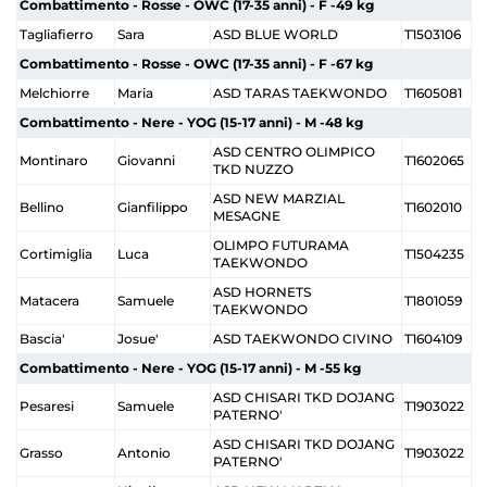
Combattimento - Rosse - OWC (17-35 anni) - F -49 kg
Tagliafierro
Sara
ASD BLUE WORLD
T1503106
Combattimento - Rosse - OWC (17-35 anni) - F -67 kg
Melchiorre
Maria
ASD TARAS TAEKWONDO
T1605081
Combattimento - Nere - YOG (15-17 anni) - M -48 kg
ASD CENTRO OLIMPICO
Montinaro
Giovanni
T1602065
TKD NUZZO
ASD NEW MARZIAL
Bellino
Gianfilippo
T1602010
MESAGNE
OLIMPO FUTURAMA
Cortimiglia
Luca
T1504235
TAEKWONDO
ASD HORNETS
Matacera
Samuele
T1801059
TAEKWONDO
Bascia'
Josue'
ASD TAEKWONDO CIVINO
T1604109
Combattimento - Nere - YOG (15-17 anni) - M -55 kg
ASD CHISARI TKD DOJANG
Pesaresi
Samuele
T1903022
PATERNO'
ASD CHISARI TKD DOJANG
Grasso
Antonio
T1903022
PATERNO'