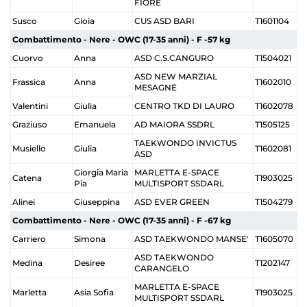
FIORE
Susco
Gioia
CUS ASD BARI
T1601104
Combattimento - Nere - OWC (17-35 anni) - F -57 kg
Cuorvo
Anna
ASD C.S.CANGURO
T1504021
ASD NEW MARZIAL
Frassica
Anna
T1602010
MESAGNE
Valentini
Giulia
CENTRO TKD DI LAURO
T1602078
Graziuso
Emanuela
AD MAIORA SSDRL
T1505125
TAEKWONDO INVICTUS
Musiello
Giulia
T1602081
ASD
Giorgia Maria
MARLETTA E-SPACE
Catena
T1903025
Pia
MULTISPORT SSDARL
Alinei
Giuseppina
ASD EVER GREEN
T1504279
Combattimento - Nere - OWC (17-35 anni) - F -67 kg
Carriero
Simona
ASD TAEKWONDO MANSE'
T1605070
ASD TAEKWONDO
Medina
Desiree
T1202147
CARANGELO
MARLETTA E-SPACE
Marletta
Asia Sofia
T1903025
MULTISPORT SSDARL