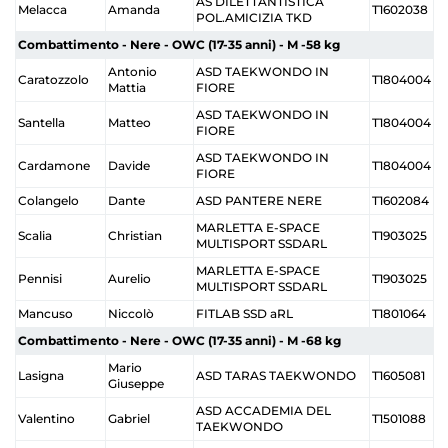
AS DILETTANTISTICA
Melacca
Amanda
T1602038
POL.AMICIZIA TKD
Combattimento - Nere - OWC (17-35 anni) - M -58 kg
Antonio
ASD TAEKWONDO IN
Caratozzolo
T1804004
Mattia
FIORE
ASD TAEKWONDO IN
Santella
Matteo
T1804004
FIORE
ASD TAEKWONDO IN
Cardamone
Davide
T1804004
FIORE
Colangelo
Dante
ASD PANTERE NERE
T1602084
MARLETTA E-SPACE
Scalia
Christian
T1903025
MULTISPORT SSDARL
MARLETTA E-SPACE
Pennisi
Aurelio
T1903025
MULTISPORT SSDARL
Mancuso
Niccolò
FITLAB SSD aRL
T1801064
Combattimento - Nere - OWC (17-35 anni) - M -68 kg
Mario
Lasigna
ASD TARAS TAEKWONDO
T1605081
Giuseppe
ASD ACCADEMIA DEL
Valentino
Gabriel
T1501088
TAEKWONDO