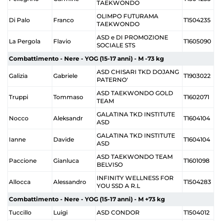
TAEKWONDO
OLIMPO FUTURAMA
Di Palo
Franco
T1504235
TAEKWONDO
ASD e DI PROMOZIONE
La Pergola
Flavio
T1605090
SOCIALE STS
Combattimento - Nere - YOG (15-17 anni) - M -73 kg
ASD CHISARI TKD DOJANG
Galizia
Gabriele
T1903022
PATERNO'
ASD TAEKWONDO GOLD
Truppi
Tommaso
T1602071
TEAM
GALATINA TKD INSTITUTE
Nocco
Aleksandr
T1604104
ASD
GALATINA TKD INSTITUTE
Ianne
Davide
T1604104
ASD
ASD TAEKWONDO TEAM
Paccione
Gianluca
T1601098
BELVISO
INFINITY WELLNESS FOR
Allocca
Alessandro
T1504283
YOU SSD A R.L
Combattimento - Nere - YOG (15-17 anni) - M +73 kg
Tuccillo
Luigi
ASD CONDOR
T1504012