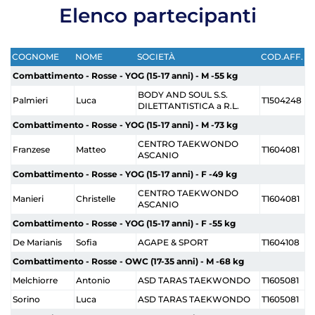
Elenco partecipanti
COGNOME
NOME
SOCIETÀ
COD.AFF.
Combattimento - Rosse - YOG (15-17 anni) - M -55 kg
BODY AND SOUL S.S.
Palmieri
Luca
T1504248
DILETTANTISTICA a R.L.
Combattimento - Rosse - YOG (15-17 anni) - M -73 kg
CENTRO TAEKWONDO
Franzese
Matteo
T1604081
ASCANIO
Combattimento - Rosse - YOG (15-17 anni) - F -49 kg
CENTRO TAEKWONDO
Manieri
Christelle
T1604081
ASCANIO
Combattimento - Rosse - YOG (15-17 anni) - F -55 kg
De Marianis
Sofia
AGAPE & SPORT
T1604108
Combattimento - Rosse - OWC (17-35 anni) - M -68 kg
Melchiorre
Antonio
ASD TARAS TAEKWONDO
T1605081
Sorino
Luca
ASD TARAS TAEKWONDO
T1605081