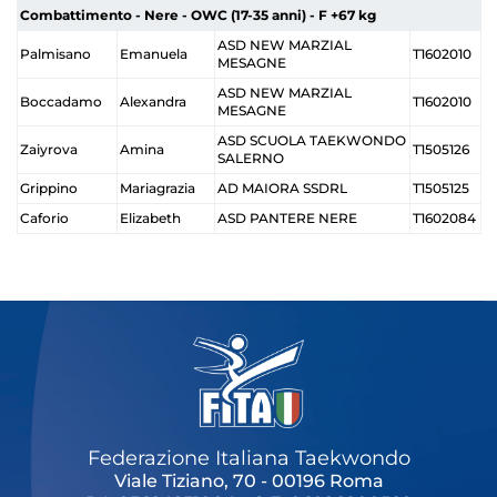
Combattimento - Nere - OWC (17-35 anni) - F +67 kg
ASD NEW MARZIAL
Palmisano
Emanuela
T1602010
MESAGNE
ASD NEW MARZIAL
Boccadamo
Alexandra
T1602010
MESAGNE
ASD SCUOLA TAEKWONDO
Zaiyrova
Amina
T1505126
SALERNO
Grippino
Mariagrazia
AD MAIORA SSDRL
T1505125
Caforio
Elizabeth
ASD PANTERE NERE
T1602084
Federazione Italiana Taekwondo
Viale Tiziano, 70 - 00196 Roma