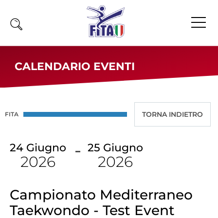
Home
CALENDARIO EVENTI
Fita
Calendario
News
FITA
Olimpiadi
24
Giugno
25
Giugno
Atleti
2026
2026
Atleti Combattimento
Atleti Poomsae e Freestyle
Atleti Parataekwondo
Campionato Mediterraneo
Taekwondo - Test Event
Competizioni