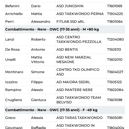
Befanini
Dario
ASD JUNGSHIN
T1601069
Arrichiello
Mattia
ASD TAEKWONDO PERNA
T1504225
Perri
Alessandro
FITLAB SSD aRL
T1801064
Combattimento - Nere - OWC (17-35 anni) - M +80 kg
ASD CENTRO
Lanzi
Roberto
T1204080
TAEKWONDO PEZZOLLA
De Rosa
Antonio
ASD BENTIS
T1505113
Mattia
ASD NEW MARZIAL
Urselli
T1602010
Vittorio
MESAGNE
CENTRO TKD OLIMPICO
Montinaro
Simone
T1604027
ASD
Iozzino
Filippo
AD MAIORA SSDRL
T1505125
Rampino
Alessio
ASD PANTERE NERE
T1602084
ASD TAEKWONDO TEAM
Crugliano
Gianluca
T1601098
BELVISO
Combattimento - Nere - OWC (17-35 anni) - F -49 kg
Greco
Alessia
ASD TARAS TAEKWONDO
T1605081
ASD TAEKWONDO IN
Giovinazzi
Raffaella
T1804004