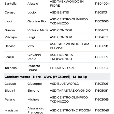
ASD TAEKWONDO IN
Santella
Alessio
T1804004
FIORE
Ceruso
Lucio
ASD BENTIS
T1505113
ASD CENTRO OLIMPICO
Lioci
Gabriele Pio
T1602065
TKD NUZZO
Guerra
Vittorio Maria
ASD CONDOR
T1504012
Piscopo
Luigi
ASD CONDOR
T1504012
ASD TAEKWONDO TEAM
Belviso
Vito
T1601098
BELVISO
Giovanni
ASD HORNETS
Scalisi
T1801059
Paolo
TAEKWONDO
Roberto
Tornello
FITLAB SSD aRL
T1801064
Bruno
Combattimento - Nere - OWC (17-35 anni) - M -80 kg
Caputo
Giuseppe
ASD BLUE WORLD
T1503106
Biagini
Simone
ASD TARAS TAEKWONDO
T1605081
ASD CENTRO OLIMPICO
Paiano
Michele
T1602065
TKD NUZZO
Alessandro
Magistro
ASD CENTRO TKD FOGGIA
T1603049
Francesco