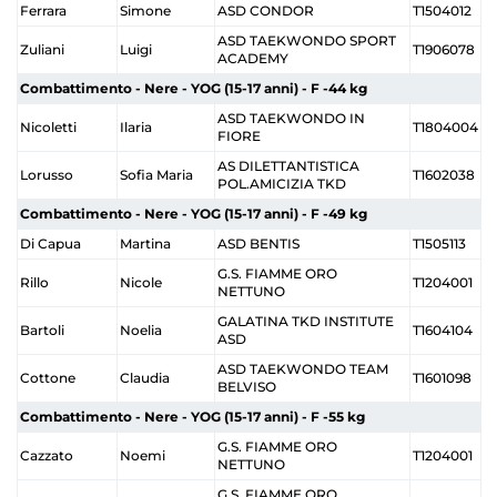
Ferrara
Simone
ASD CONDOR
T1504012
ASD TAEKWONDO SPORT
Zuliani
Luigi
T1906078
ACADEMY
Combattimento - Nere - YOG (15-17 anni) - F -44 kg
ASD TAEKWONDO IN
Nicoletti
Ilaria
T1804004
FIORE
AS DILETTANTISTICA
Lorusso
Sofia Maria
T1602038
POL.AMICIZIA TKD
Combattimento - Nere - YOG (15-17 anni) - F -49 kg
Di Capua
Martina
ASD BENTIS
T1505113
G.S. FIAMME ORO
Rillo
Nicole
T1204001
NETTUNO
GALATINA TKD INSTITUTE
Bartoli
Noelia
T1604104
ASD
ASD TAEKWONDO TEAM
Cottone
Claudia
T1601098
BELVISO
Combattimento - Nere - YOG (15-17 anni) - F -55 kg
G.S. FIAMME ORO
Cazzato
Noemi
T1204001
NETTUNO
G.S. FIAMME ORO