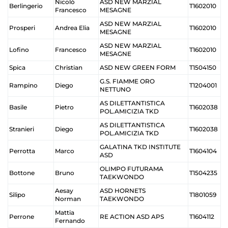
Nicolò
ASD NEW MARZIAL
Berlingerio
T1602010
Francesco
MESAGNE
ASD NEW MARZIAL
Prosperi
Andrea Elia
T1602010
MESAGNE
ASD NEW MARZIAL
Lofino
Francesco
T1602010
MESAGNE
Spica
Christian
ASD NEW GREEN FORM
T1504150
G.S. FIAMME ORO
Rampino
Diego
T1204001
NETTUNO
AS DILETTANTISTICA
Basile
Pietro
T1602038
POL.AMICIZIA TKD
AS DILETTANTISTICA
Stranieri
Diego
T1602038
POL.AMICIZIA TKD
GALATINA TKD INSTITUTE
Perrotta
Marco
T1604104
ASD
OLIMPO FUTURAMA
Bottone
Bruno
T1504235
TAEKWONDO
Aesay
ASD HORNETS
Silipo
T1801059
Norman
TAEKWONDO
Mattia
Perrone
RE ACTION ASD APS
T1604112
Fernando