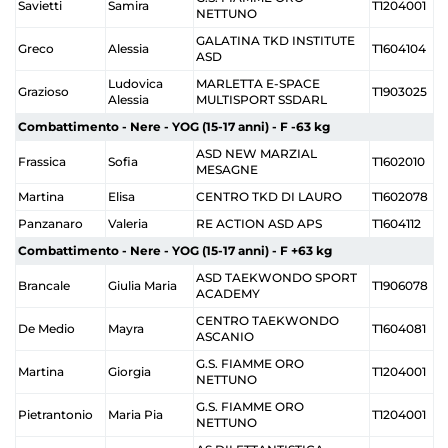
Savietti
Samira
T1204001
NETTUNO
GALATINA TKD INSTITUTE
Greco
Alessia
T1604104
ASD
Ludovica
MARLETTA E-SPACE
Grazioso
T1903025
Alessia
MULTISPORT SSDARL
Combattimento - Nere - YOG (15-17 anni) - F -63 kg
ASD NEW MARZIAL
Frassica
Sofia
T1602010
MESAGNE
Martina
Elisa
CENTRO TKD DI LAURO
T1602078
Panzanaro
Valeria
RE ACTION ASD APS
T1604112
Combattimento - Nere - YOG (15-17 anni) - F +63 kg
ASD TAEKWONDO SPORT
Brancale
Giulia Maria
T1906078
ACADEMY
CENTRO TAEKWONDO
De Medio
Mayra
T1604081
ASCANIO
G.S. FIAMME ORO
Martina
Giorgia
T1204001
NETTUNO
G.S. FIAMME ORO
Pietrantonio
Maria Pia
T1204001
NETTUNO