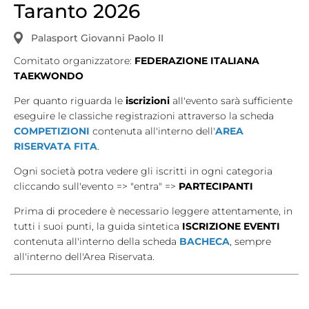
Taranto 2026
Tesseramento
Palasport Giovanni Paolo II
Licenze WT
Comitato organizzatore:
FEDERAZIONE ITALIANA
Formazione
TAEKWONDO
Per quanto riguarda le
iscrizioni
all'evento sarà sufficiente
Amministrazione
eseguire le classiche registrazioni attraverso la scheda
Salute
COMPETIZIONI
contenuta all'interno dell'
AREA
RISERVATA FITA
.
Rivista Olympic Dream
Ogni società potra vedere gli iscritti in ogni categoria
cliccando sull'evento => "entra" =>
PARTECIPANTI
Links
Prima di procedere è necessario leggere attentamente, in
Mappa del sito
tutti i suoi punti, la guida sintetica
ISCRIZIONE EVENTI
contenuta all'interno della scheda
BACHECA
, sempre
Photogallery
all'interno dell'Area Riservata.
Videogallery
Cookie policy