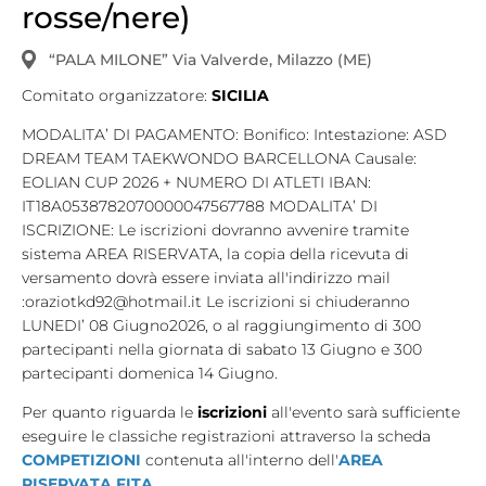
rosse/nere)
Tesseramento
“PALA MILONE” Via Valverde, Milazzo (ME)
Licenze WT
Comitato organizzatore:
SICILIA
Formazione
MODALITA’ DI PAGAMENTO: Bonifico: Intestazione: ASD
DREAM TEAM TAEKWONDO BARCELLONA Causale:
Amministrazione
EOLIAN CUP 2026 + NUMERO DI ATLETI IBAN:
Salute
IT18A0538782070000047567788 MODALITA’ DI
ISCRIZIONE: Le iscrizioni dovranno avvenire tramite
Rivista Olympic Dream
sistema AREA RISERVATA, la copia della ricevuta di
versamento dovrà essere inviata all'indirizzo mail
Links
:oraziotkd92@hotmail.it Le iscrizioni si chiuderanno
LUNEDI’ 08 Giugno2026, o al raggiungimento di 300
Mappa del sito
partecipanti nella giornata di sabato 13 Giugno e 300
partecipanti domenica 14 Giugno.
Photogallery
Per quanto riguarda le
iscrizioni
all'evento sarà sufficiente
Videogallery
eseguire le classiche registrazioni attraverso la scheda
COMPETIZIONI
contenuta all'interno dell'
AREA
Cookie policy
RISERVATA FITA
.