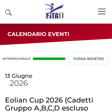
Home
CALENDARIO EVENTI
Fita
Calendario
News
INTERREGIONALE
Olimpiadi
13
Giugno
Atleti
2026
Atleti Combattimento
Atleti Poomsae e Freestyle
Atleti Parataekwondo
Eolian Cup 2026 (Cadetti
Gruppo A,B,C,D escluso
Competizioni