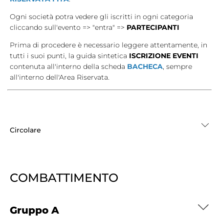
Cerca
Ogni società potra vedere gli iscritti in ogni categoria
cliccando sull'evento => "entra" =>
PARTECIPANTI
Feed
Prima di procedere è necessario leggere attentamente, in
Dove siamo
tutti i suoi punti, la guida sintetica
ISCRIZIONE EVENTI
contenuta all'interno della scheda
BACHECA
, sempre
Federazione Trasparente
all'interno dell'Area Riservata.
Fita HUB
Circolare
COMBATTIMENTO
Gruppo A