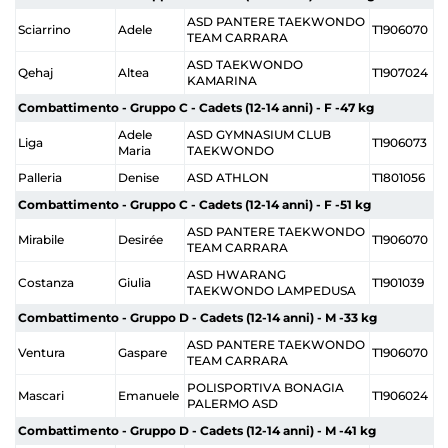
ASD PANTERE TAEKWONDO
Sciarrino
Adele
T1906070
TEAM CARRARA
ASD TAEKWONDO
Qehaj
Altea
T1907024
KAMARINA
Combattimento - Gruppo C - Cadets (12-14 anni) - F -47 kg
Adele
ASD GYMNASIUM CLUB
Liga
T1906073
Maria
TAEKWONDO
Palleria
Denise
ASD ATHLON
T1801056
Combattimento - Gruppo C - Cadets (12-14 anni) - F -51 kg
ASD PANTERE TAEKWONDO
Mirabile
Desirée
T1906070
TEAM CARRARA
ASD HWARANG
Costanza
Giulia
T1901039
TAEKWONDO LAMPEDUSA
Combattimento - Gruppo D - Cadets (12-14 anni) - M -33 kg
ASD PANTERE TAEKWONDO
Ventura
Gaspare
T1906070
TEAM CARRARA
POLISPORTIVA BONAGIA
Mascari
Emanuele
T1906024
PALERMO ASD
Combattimento - Gruppo D - Cadets (12-14 anni) - M -41 kg