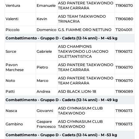
ASD PANTERE TAEKWONDO
Ventura
Emanuele
T1906070
TEAM CARRARA
ASD TEAM TAEKWONDO
Valenti
Kevin
T1906080
TRINACRIA
Piccolo
Domenico
G.S. FIAMME ORO NETTUNO
T1204001
Combattimento - Gruppo D - Cadets (12-14 anni) - M -45 kg
ASD CHAMPIONS
Sorce
Gabriele
TAEKWONDO LO IACONO
T1906072
DILETTANTISTICA
Pavon
ASD PANTERE TAEKWONDO
Pietro
T1906070
Marchese
TEAM CARRARA
ASD PANTERE TAEKWONDO
Noto
Marco
T1906070
TEAM CARRARA
Patti
Andrea
ASD BLACK LION-18
T1906089
Combattimento - Gruppo D - Cadets (12-14 anni) - M -49 kg
ASD GYMNASIUM CLUB
Nasca
Giovanni
T1906073
TAEKWONDO
Gaspare
ASD GYMNASIUM CLUB
Gambino
T1906073
Francesco
TAEKWONDO
Combattimento - Gruppo D - Cadets (12-14 anni) - M -53 kg