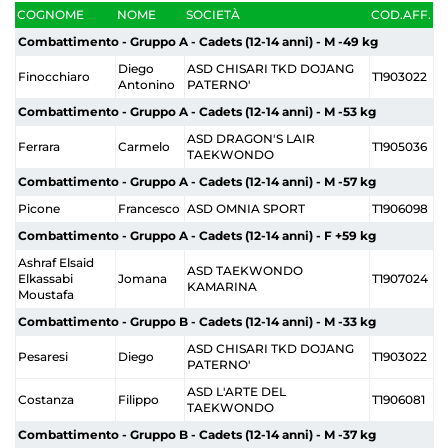
COGNOME
NOME
SOCIETÀ
COD.AFF.
Combattimento - Gruppo A - Cadets (12-14 anni) - M -49 kg
Diego
ASD CHISARI TKD DOJANG
Finocchiaro
T1903022
Antonino
PATERNO'
Combattimento - Gruppo A - Cadets (12-14 anni) - M -53 kg
ASD DRAGON'S LAIR
Ferrara
Carmelo
T1905036
TAEKWONDO
Combattimento - Gruppo A - Cadets (12-14 anni) - M -57 kg
Picone
Francesco
ASD OMNIA SPORT
T1906098
Combattimento - Gruppo A - Cadets (12-14 anni) - F +59 kg
Ashraf Elsaid
ASD TAEKWONDO
Elkassabi
Jomana
T1907024
KAMARINA
Moustafa
Combattimento - Gruppo B - Cadets (12-14 anni) - M -33 kg
ASD CHISARI TKD DOJANG
Pesaresi
Diego
T1903022
PATERNO'
ASD L'ARTE DEL
Costanza
Filippo
T1906081
TAEKWONDO
Combattimento - Gruppo B - Cadets (12-14 anni) - M -37 kg