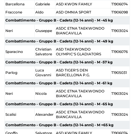
Barcellona
Gabriele
ASD KWON FAMILY
T1906074
Fraccone
Aldo
ASD OMNIA SPORT
T1906098
Combattimento - Gruppo B - Cadets (12-14 anni) - M -45 kg
ASDC ETNA TAEKWONDO
Neri
Giuseppe
T1903024
BIANCAVILLA
Combattimento - Gruppo B - Cadets (12-14 anni) - M -49 kg
Christian
ASD TAEKWONDO
Sparacino
T1906076
Salvatore
OLYMPIC'S GLADIATORS
Combattimento - Gruppo B - Cadets (12-14 anni) - M -57 kg
Luca
ASD TIGER'S DEN
Parlog
T1905031
Giovanni
BARCELLONA P.G.
Combattimento - Gruppo B - Cadets (12-14 anni) - M -61 kg
ASDC ETNA TAEKWONDO
Neri
Nicola
T1903024
BIANCAVILLA
Combattimento - Gruppo B - Cadets (12-14 anni) - M -65 kg
ASDC ETNA TAEKWONDO
Scalisi
Alexander
T1903024
BIANCAVILLA
Combattimento - Gruppo B - Cadets (12-14 anni) - M +65 kg
Gnoffo
Salvatore
ASD KWON FAMILY
T1906074