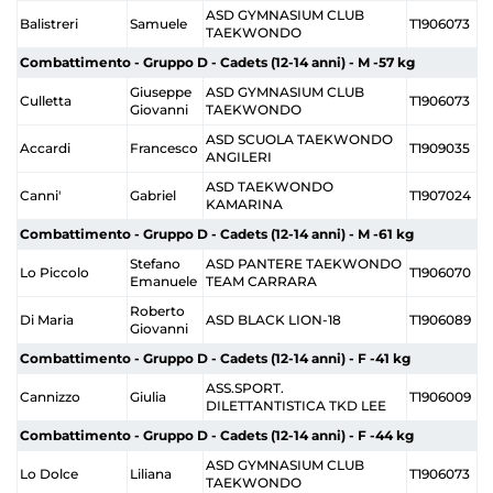
ASD GYMNASIUM CLUB
Balistreri
Samuele
T1906073
TAEKWONDO
Combattimento - Gruppo D - Cadets (12-14 anni) - M -57 kg
Giuseppe
ASD GYMNASIUM CLUB
Culletta
T1906073
Giovanni
TAEKWONDO
ASD SCUOLA TAEKWONDO
Accardi
Francesco
T1909035
ANGILERI
ASD TAEKWONDO
Canni'
Gabriel
T1907024
KAMARINA
Combattimento - Gruppo D - Cadets (12-14 anni) - M -61 kg
Stefano
ASD PANTERE TAEKWONDO
Lo Piccolo
T1906070
Emanuele
TEAM CARRARA
Roberto
Di Maria
ASD BLACK LION-18
T1906089
Giovanni
Combattimento - Gruppo D - Cadets (12-14 anni) - F -41 kg
ASS.SPORT.
Cannizzo
Giulia
T1906009
DILETTANTISTICA TKD LEE
Combattimento - Gruppo D - Cadets (12-14 anni) - F -44 kg
ASD GYMNASIUM CLUB
Lo Dolce
Liliana
T1906073
TAEKWONDO