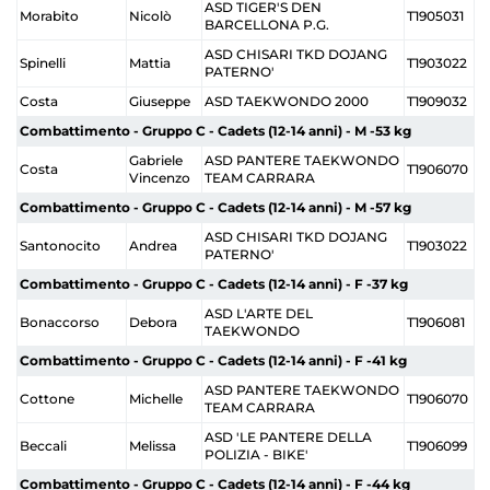
ASD TIGER'S DEN
Morabito
Nicolò
T1905031
BARCELLONA P.G.
ASD CHISARI TKD DOJANG
Spinelli
Mattia
T1903022
PATERNO'
Costa
Giuseppe
ASD TAEKWONDO 2000
T1909032
Combattimento - Gruppo C - Cadets (12-14 anni) - M -53 kg
Gabriele
ASD PANTERE TAEKWONDO
Costa
T1906070
Vincenzo
TEAM CARRARA
Combattimento - Gruppo C - Cadets (12-14 anni) - M -57 kg
ASD CHISARI TKD DOJANG
Santonocito
Andrea
T1903022
PATERNO'
Combattimento - Gruppo C - Cadets (12-14 anni) - F -37 kg
ASD L'ARTE DEL
Bonaccorso
Debora
T1906081
TAEKWONDO
Combattimento - Gruppo C - Cadets (12-14 anni) - F -41 kg
ASD PANTERE TAEKWONDO
Cottone
Michelle
T1906070
TEAM CARRARA
ASD 'LE PANTERE DELLA
Beccali
Melissa
T1906099
POLIZIA - BIKE'
Combattimento - Gruppo C - Cadets (12-14 anni) - F -44 kg