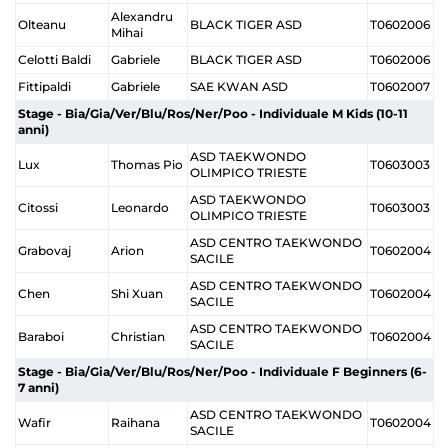
Alexandru
Olteanu
BLACK TIGER ASD
T0602006
Mihai
Celotti Baldi
Gabriele
BLACK TIGER ASD
T0602006
Fittipaldi
Gabriele
SAE KWAN ASD
T0602007
Stage - Bia/Gia/Ver/Blu/Ros/Ner/Poo - Individuale M Kids (10-11
anni)
ASD TAEKWONDO
Lux
Thomas Pio
T0603003
OLIMPICO TRIESTE
ASD TAEKWONDO
Citossi
Leonardo
T0603003
OLIMPICO TRIESTE
ASD CENTRO TAEKWONDO
Grabovaj
Arion
T0602004
SACILE
ASD CENTRO TAEKWONDO
Chen
Shi Xuan
T0602004
SACILE
ASD CENTRO TAEKWONDO
Baraboi
Christian
T0602004
SACILE
Stage - Bia/Gia/Ver/Blu/Ros/Ner/Poo - Individuale F Beginners (6-
7 anni)
ASD CENTRO TAEKWONDO
Wafir
Raihana
T0602004
SACILE