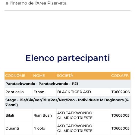
all'interno dell'Area Riservata.
Cerca
Feed
Dove siamo
Federazione Trasparente
Elenco partecipanti
Fita HUB
COGNOME
NOME
SOCIETÀ
COD.AFF.
Parataekwondo - Parataekwondo - P21
Ponticello
Ethan
BLACK TIGER ASD
T0602006
Stage - Bia/Gia/Ver/Blu/Ros/Ner/Poo - Individuale M Beginners (6-
7 anni)
ASD TAEKWONDO
Bilali
Rian Bush
T0603003
OLIMPICO TRIESTE
ASD TAEKWONDO
Duranti
Nicolò
T0603003
OLIMPICO TRIESTE