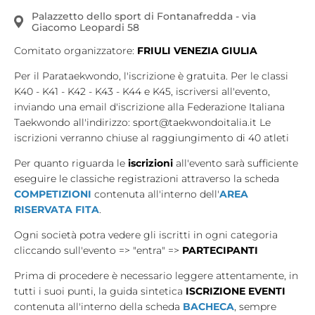
Palazzetto dello sport di Fontanafredda - via
Tesseramento
Giacomo Leopardi 58
Licenze WT
Comitato organizzatore:
FRIULI VENEZIA GIULIA
Formazione
Per il Parataekwondo, l'iscrizione è gratuita. Per le classi
K40 - K41 - K42 - K43 - K44 e K45, iscriversi all'evento,
Amministrazione
inviando una email d'iscrizione alla Federazione Italiana
Taekwondo all'indirizzo: sport@taekwondoitalia.it Le
Salute
iscrizioni verranno chiuse al raggiungimento di 40 atleti
Rivista Olympic Dream
Per quanto riguarda le
iscrizioni
all'evento sarà sufficiente
eseguire le classiche registrazioni attraverso la scheda
Links
COMPETIZIONI
contenuta all'interno dell'
AREA
RISERVATA FITA
.
Mappa del sito
Ogni società potra vedere gli iscritti in ogni categoria
Photogallery
cliccando sull'evento => "entra" =>
PARTECIPANTI
Prima di procedere è necessario leggere attentamente, in
Videogallery
tutti i suoi punti, la guida sintetica
ISCRIZIONE EVENTI
Cookie policy
contenuta all'interno della scheda
BACHECA
, sempre