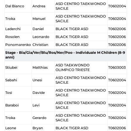
ASD CENTRO TAEKWONDO
Dal Bianco
Andrea
T0602004
SACILE
ASD CENTRO TAEKWONDO
Troka
Manuel
T0602004
SACILE
Laderchi
Daniel
BLACK TIGER ASD
T0602006
Rosolen
Leonardo
BLACK TIGER ASD
T0602006
Ponomarenko
Christian
BLACK TIGER ASD
T0602006
Stage - Bia/Gia/Ver/Blu/Ros/Ner/Poo - Individuale M Children (8-9
anni)
ASD TAEKWONDO
Stiubei
Matthias
T0603003
OLIMPICO TRIESTE
ASD CENTRO TAEKWONDO
Sabahi
Unesi
T0602004
SACILE
ASD CENTRO TAEKWONDO
Tosi
Davide
T0602004
SACILE
ASD CENTRO TAEKWONDO
Baraboi
Levi
T0602004
SACILE
ASD CENTRO TAEKWONDO
Troka
Gerardo
T0602004
SACILE
Leone
Bryan
BLACK TIGER ASD
T0602006