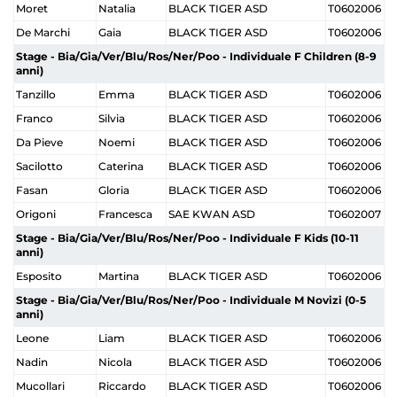
Moret
Natalia
BLACK TIGER ASD
T0602006
De Marchi
Gaia
BLACK TIGER ASD
T0602006
Stage - Bia/Gia/Ver/Blu/Ros/Ner/Poo - Individuale F Children (8-9
anni)
Tanzillo
Emma
BLACK TIGER ASD
T0602006
Franco
Silvia
BLACK TIGER ASD
T0602006
Da Pieve
Noemi
BLACK TIGER ASD
T0602006
Sacilotto
Caterina
BLACK TIGER ASD
T0602006
Fasan
Gloria
BLACK TIGER ASD
T0602006
Origoni
Francesca
SAE KWAN ASD
T0602007
Stage - Bia/Gia/Ver/Blu/Ros/Ner/Poo - Individuale F Kids (10-11
anni)
Esposito
Martina
BLACK TIGER ASD
T0602006
Stage - Bia/Gia/Ver/Blu/Ros/Ner/Poo - Individuale M Novizi (0-5
anni)
Leone
Liam
BLACK TIGER ASD
T0602006
Nadin
Nicola
BLACK TIGER ASD
T0602006
Mucollari
Riccardo
BLACK TIGER ASD
T0602006