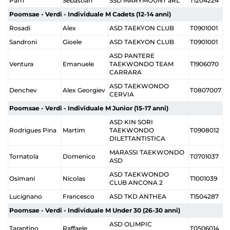
Parri
Sebastian
SSD MARYMOUNT aRL
T1204224
Poomsae - Verdi - Individuale M Cadets (12-14 anni)
Rosadi
Alex
ASD TAEKYON CLUB
T0901001
Sandroni
Gioele
ASD TAEKYON CLUB
T0901001
ASD PANTERE
Ventura
Emanuele
TAEKWONDO TEAM
T1906070
CARRARA
ASD TAEKWONDO
Denchev
Alex Georgiev
T0807007
CERVIA
Poomsae - Verdi - Individuale M Junior (15-17 anni)
ASD KIN SORI
Rodrigues Pina
Martim
TAEKWONDO
T0908012
DILETTANTISTICA
MARASSI TAEKWONDO
Tornatola
Domenico
T0701037
ASD
ASD TAEKWONDO
Osimani
Nicolas
T1001039
CLUB ANCONA 2
Lucignano
Francesco
ASD TKD ANTHEA
T1504287
Poomsae - Verdi - Individuale M Under 30 (26-30 anni)
ASD OLIMPIC
Tarantino
Raffaele
T0506014