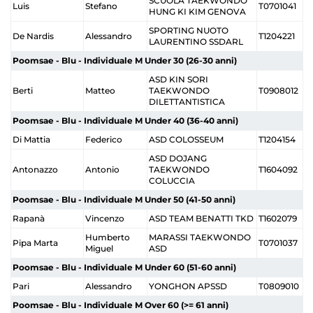
SCUOLA TAEKWONDO
Luis
Stefano
T0701041
HUNG KI KIM GENOVA
SPORTING NUOTO
De Nardis
Alessandro
T1204221
LAURENTINO SSDARL
Poomsae - Blu - Individuale M Under 30 (26-30 anni)
ASD KIN SORI
Berti
Matteo
TAEKWONDO
T0908012
DILETTANTISTICA
Poomsae - Blu - Individuale M Under 40 (36-40 anni)
Di Mattia
Federico
ASD COLOSSEUM
T1204154
ASD DOJANG
Antonazzo
Antonio
TAEKWONDO
T1604092
COLUCCIA
Poomsae - Blu - Individuale M Under 50 (41-50 anni)
Rapanà
Vincenzo
ASD TEAM BENATTI TKD
T1602079
Humberto
MARASSI TAEKWONDO
Pipa Marta
T0701037
Miguel
ASD
Poomsae - Blu - Individuale M Under 60 (51-60 anni)
Pari
Alessandro
YONGHON APSSD
T0809010
Poomsae - Blu - Individuale M Over 60 (>= 61 anni)