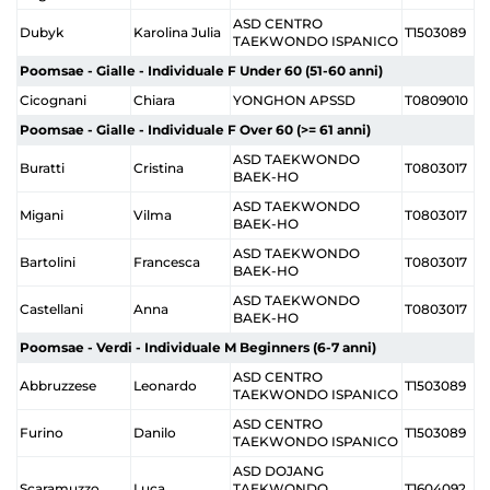
ASD CENTRO
Dubyk
Karolina Julia
T1503089
TAEKWONDO ISPANICO
Poomsae - Gialle - Individuale F Under 60 (51-60 anni)
Cicognani
Chiara
YONGHON APSSD
T0809010
Poomsae - Gialle - Individuale F Over 60 (>= 61 anni)
ASD TAEKWONDO
Buratti
Cristina
T0803017
BAEK-HO
ASD TAEKWONDO
Migani
Vilma
T0803017
BAEK-HO
ASD TAEKWONDO
Bartolini
Francesca
T0803017
BAEK-HO
ASD TAEKWONDO
Castellani
Anna
T0803017
BAEK-HO
Poomsae - Verdi - Individuale M Beginners (6-7 anni)
ASD CENTRO
Abbruzzese
Leonardo
T1503089
TAEKWONDO ISPANICO
ASD CENTRO
Furino
Danilo
T1503089
TAEKWONDO ISPANICO
ASD DOJANG
Scaramuzzo
Luca
TAEKWONDO
T1604092