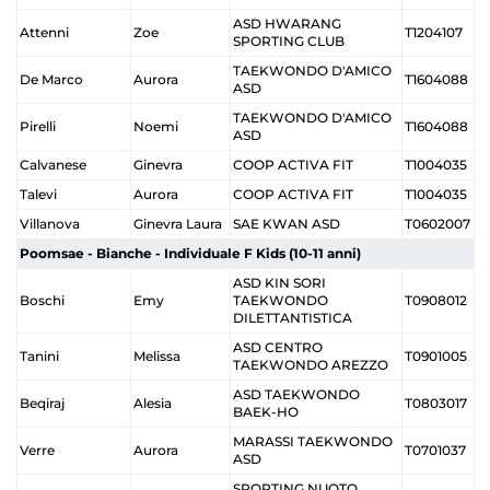
ASD HWARANG
Attenni
Zoe
T1204107
SPORTING CLUB
TAEKWONDO D'AMICO
De Marco
Aurora
T1604088
ASD
TAEKWONDO D'AMICO
Pirelli
Noemi
T1604088
ASD
Calvanese
Ginevra
COOP ACTIVA FIT
T1004035
Talevi
Aurora
COOP ACTIVA FIT
T1004035
Villanova
Ginevra Laura
SAE KWAN ASD
T0602007
Poomsae - Bianche - Individuale F Kids (10-11 anni)
ASD KIN SORI
Boschi
Emy
TAEKWONDO
T0908012
DILETTANTISTICA
ASD CENTRO
Tanini
Melissa
T0901005
TAEKWONDO AREZZO
ASD TAEKWONDO
Beqiraj
Alesia
T0803017
BAEK-HO
MARASSI TAEKWONDO
Verre
Aurora
T0701037
ASD
SPORTING NUOTO