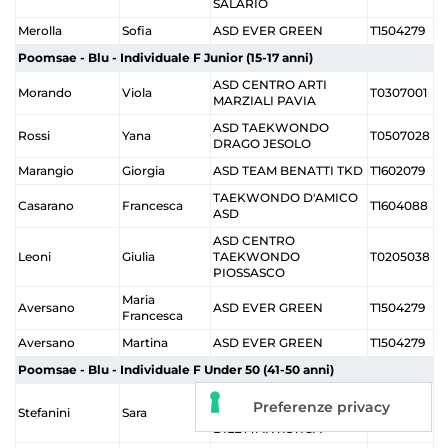
SALARIO
Merolla
Sofia
ASD EVER GREEN
T1504279
Poomsae - Blu - Individuale F Junior (15-17 anni)
ASD CENTRO ARTI
Morando
Viola
T0307001
MARZIALI PAVIA
ASD TAEKWONDO
Rossi
Yana
T0507028
DRAGO JESOLO
Marangio
Giorgia
ASD TEAM BENATTI TKD
T1602079
TAEKWONDO D'AMICO
Casarano
Francesca
T1604088
ASD
ASD CENTRO
Leoni
Giulia
TAEKWONDO
T0205038
PIOSSASCO
Maria
Aversano
ASD EVER GREEN
T1504279
Francesca
Aversano
Martina
ASD EVER GREEN
T1504279
Poomsae - Blu - Individuale F Under 50 (41-50 anni)
ASD KIN SORI
Stefanini
Sara
TAEKWONDO
T0908012
DILETTANTISTICA