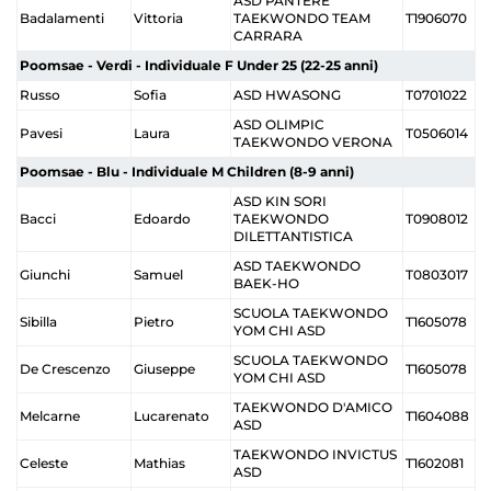
ASD PANTERE
Badalamenti
Vittoria
TAEKWONDO TEAM
T1906070
CARRARA
Poomsae - Verdi - Individuale F Under 25 (22-25 anni)
Russo
Sofia
ASD HWASONG
T0701022
ASD OLIMPIC
Pavesi
Laura
T0506014
TAEKWONDO VERONA
Poomsae - Blu - Individuale M Children (8-9 anni)
ASD KIN SORI
Bacci
Edoardo
TAEKWONDO
T0908012
DILETTANTISTICA
ASD TAEKWONDO
Giunchi
Samuel
T0803017
BAEK-HO
SCUOLA TAEKWONDO
Sibilla
Pietro
T1605078
YOM CHI ASD
SCUOLA TAEKWONDO
De Crescenzo
Giuseppe
T1605078
YOM CHI ASD
TAEKWONDO D'AMICO
Melcarne
Lucarenato
T1604088
ASD
TAEKWONDO INVICTUS
Celeste
Mathias
T1602081
ASD