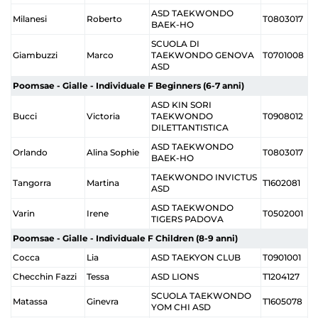
ASD TAEKWONDO
Milanesi
Roberto
T0803017
BAEK-HO
SCUOLA DI
Giambuzzi
Marco
TAEKWONDO GENOVA
T0701008
ASD
Poomsae - Gialle - Individuale F Beginners (6-7 anni)
ASD KIN SORI
Bucci
Victoria
TAEKWONDO
T0908012
DILETTANTISTICA
ASD TAEKWONDO
Orlando
Alina Sophie
T0803017
BAEK-HO
TAEKWONDO INVICTUS
Tangorra
Martina
T1602081
ASD
ASD TAEKWONDO
Varin
Irene
T0502001
TIGERS PADOVA
Poomsae - Gialle - Individuale F Children (8-9 anni)
Cocca
Lia
ASD TAEKYON CLUB
T0901001
Checchin Fazzi
Tessa
ASD LIONS
T1204127
SCUOLA TAEKWONDO
Matassa
Ginevra
T1605078
YOM CHI ASD