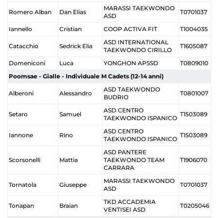
MARASSI TAEKWONDO
Romero Alban
Dan Elias
T0701037
ASD
Iannello
Cristian
COOP ACTIVA FIT
T1004035
ASD INTERNATIONAL
Catacchio
Sedrick Elia
T1605087
TAEKWONDO CIRILLO
Domeniconi
Luca
YONGHON APSSD
T0809010
Poomsae - Gialle - Individuale M Cadets (12-14 anni)
ASD TAEKWONDO
Alberoni
Alessandro
T0801007
BUDRIO
ASD CENTRO
Setaro
Samuel
T1503089
TAEKWONDO ISPANICO
ASD CENTRO
Iannone
Rino
T1503089
TAEKWONDO ISPANICO
ASD PANTERE
Scorsonelli
Mattia
TAEKWONDO TEAM
T1906070
CARRARA
MARASSI TAEKWONDO
Tornatola
Giuseppe
T0701037
ASD
TKD ACCADEMIA
Tonapan
Braian
T0205046
VENTISEI ASD