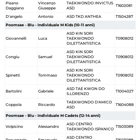
Pisano
Vincenzo
TAEKWONDO INVICTUS
T1602081
Daggiano
Giuseppe
ASD
D'angelo
Antonio
ASD TKD ANTHEA
T1504287
Poomsae - Blu - Individuale M Kids (10-11 anni)
ASD KIN SORI
Giovannelli
Luca
TAEKWONDO
T0908012
DILETTANTISTICA
ASD KIN SORI
Congiu
Samuel
TAEKWONDO
T0908012
DILETTANTISTICA
ASD KIN SORI
Spinetti
Tommaso
TAEKWONDO
T0908012
DILETTANTISTICA
ASD TAE KWON DO
Bartolini
Gabriele
T1004027
S.LORENZO
TAEKWONDO D'AMICO
Coppola
Riccardo
T1604088
ASD
Poomsae - Blu - Individuale M Cadets (12-14 anni)
ASD CENTRO
Volpicino
Alessandro
T1503089
TAEKWONDO ISPANICO
ASD CENTRO
Provenzale
Emanuele
T1503089