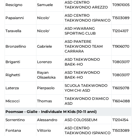
ASD CENTRO
Rescigno
Samuele
T0901005
TAEKWONDO AREZZO
ASD CENTRO
Papaianni
Nicolo'
T1503089
TAEKWONDO ISPANICO
ASD HWARANG
Taravella
Nicolo'
T1204107
SPORTING CLUB
ASD PANTERE
Bronzellino
Gabriele
TAEKWONDO TEAM
T1906070
CARRARA
ASD TAEKWONDO
Briganti
Lorenzo
T0803017
BAEK-HO
Rayan
ASD TAEKWONDO
Righetti
T0803017
Olisaeloka
BAEK-HO
SCUOLA TAEKWONDO
Laterza
Pierpaolo
T1605078
YOM CHI ASD
TAEKWONDO D'AMICO
Micocci
Thomas
T1604088
ASD
Poomsae - Gialle - Individuale M Kids (10-11 anni)
Sorrentino
Alessandro
ASD COLOSSEUM
T1204154
ASD CENTRO
Fontana
Vittorio
T1503089
TAEKWONDO ISPANICO