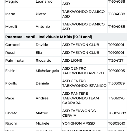
Maggio
Leonardo
T1604088
ASD
TAEKWONDO D'AMICO
Marra
Pietro
T1604088
ASD
TAEKWONDO D'AMICO
Morelli
Antonio
T1604088
ASD
Poomsae - Verdi - Individuale M Kids (10-11 anni)
Cartocci
Davide
ASD TAEKYON CLUB
T0901001
Rossi
Elia
ASD TAEKYON CLUB
T0901001
Palminota
Riccardo
ASD LIONS
T1204127
ASD CENTRO
Falsini
Michelangelo
T0901005
TAEKWONDO AREZZO
ASD CENTRO
Fiorillo
Daniele
T1503089
TAEKWONDO ISPANICO
ASD PANTERE
Pace
Andrea
TAEKWONDO TEAM
T1906070
CARRARA
ASD TAEKWONDO
Librato
Matteo
T0807007
CERVIA
Rigoni
Michele
YONGHON APSSD
T0809010