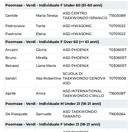
Poomsae - Verdi - Individuale F Under 60 (51-60 anni)
ASD CENTRO
Gentile
Maria Teresa
T1503089
TAEKWONDO ISPANICO
Pietronave
Tania
ASD HWASONG
T0701022
Pastrone
Elena
ASD HWASONG
T0701022
Poomsae - Verdi - Individuale F Over 60 (>= 61 anni)
Arcaini
Gloria
ASD PHOENIX
T0306057
Bruno
Mirella
ASD PHOENIX
T0306057
Benassi
Liana Maria
ASD PHOENIX
T0306057
SCUOLA DI
Sandri
Ilda Robertina
TAEKWONDO GENOVA
T0701008
ASD
ASD INTERNATIONAL
Aprile
Anna
T1605087
TAEKWONDO CIRILLO
Poomsae - Verdi - Individuale M Under 21 (18-21 anni)
ASD TAEKWONDO
De Pasquale
Samuele
T1605064
TARANTO
Poomsae - Verdi - Individuale F Under 21 (18-21 anni)