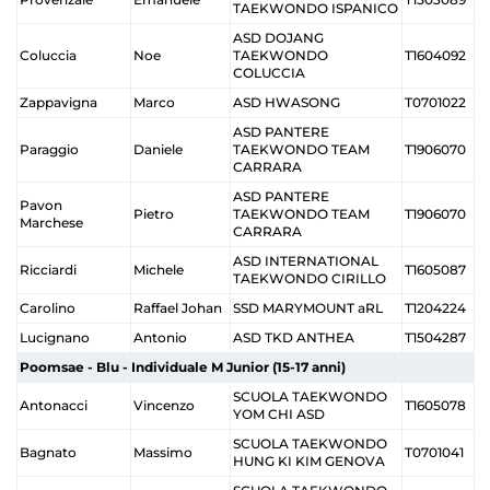
TAEKWONDO ISPANICO
ASD DOJANG
Coluccia
Noe
TAEKWONDO
T1604092
COLUCCIA
Zappavigna
Marco
ASD HWASONG
T0701022
ASD PANTERE
Paraggio
Daniele
TAEKWONDO TEAM
T1906070
CARRARA
ASD PANTERE
Pavon
Pietro
TAEKWONDO TEAM
T1906070
Marchese
CARRARA
ASD INTERNATIONAL
Ricciardi
Michele
T1605087
TAEKWONDO CIRILLO
Carolino
Raffael Johan
SSD MARYMOUNT aRL
T1204224
Lucignano
Antonio
ASD TKD ANTHEA
T1504287
Poomsae - Blu - Individuale M Junior (15-17 anni)
SCUOLA TAEKWONDO
Antonacci
Vincenzo
T1605078
YOM CHI ASD
SCUOLA TAEKWONDO
Bagnato
Massimo
T0701041
HUNG KI KIM GENOVA