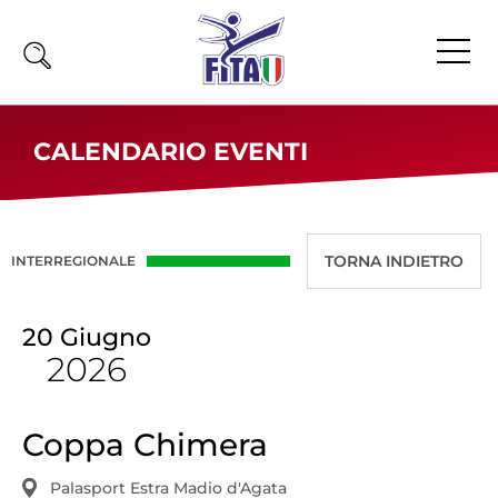
Home
CALENDARIO EVENTI
Fita
Calendario
News
INTERREGIONALE
Olimpiadi
20
Giugno
Atleti
2026
Atleti Combattimento
Atleti Poomsae e Freestyle
Atleti Parataekwondo
Coppa Chimera
Competizioni
Palasport Estra Madio d'Agata