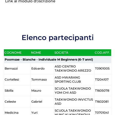
Link al modulo d\'iscrizione
Cerca
Feed
Dove siamo
Elenco partecipanti
Federazione Trasparente
Fita HUB
COGNOME
NOME
SOCIETÀ
COD.AFF.
Poomsae - Bianche - Individuale M Beginners (6-7 anni)
ASD CENTRO
Bernazzi
Edoardo
T0901005
TAEKWONDO AREZZO
ASD HWARANG
Cortellesi
Tommaso
T1204107
SPORTING CLUB
SCUOLA TAEKWONDO
Sibilla
Mauro
T1605078
YOM CHI ASD
TAEKWONDO INVICTUS
Celeste
Gabriel
T1602081
ASD
SCUOLA TAEKWONDO
Medicina
Yuri
T0701041
HUNG KI KIM GENOVA