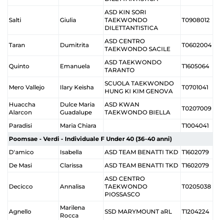
ASD KIN SORI
Salti
Giulia
TAEKWONDO
T0908012
DILETTANTISTICA
ASD CENTRO
Taran
Dumitrita
T0602004
TAEKWONDO SACILE
ASD TAEKWONDO
Quinto
Emanuela
T1605064
TARANTO
SCUOLA TAEKWONDO
Mero Vallejo
Ilary Keisha
T0701041
HUNG KI KIM GENOVA
Huaccha
Dulce Maria
ASD KWAN
T0207009
Alarcon
Guadalupe
TAEKWONDO BIELLA
Paradisi
Maria Chiara
T1004041
Poomsae - Verdi - Individuale F Under 40 (36-40 anni)
D'amico
Isabella
ASD TEAM BENATTI TKD
T1602079
De Masi
Clarissa
ASD TEAM BENATTI TKD
T1602079
ASD CENTRO
Decicco
Annalisa
TAEKWONDO
T0205038
PIOSSASCO
Marilena
Agnello
SSD MARYMOUNT aRL
T1204224
Rocca