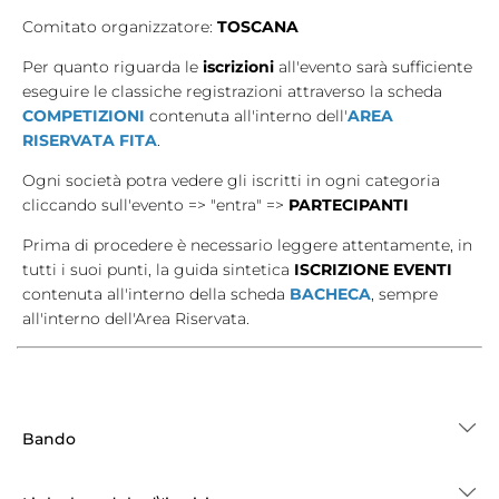
Comitato organizzatore:
TOSCANA
Tesseramento
Per quanto riguarda le
iscrizioni
all'evento sarà sufficiente
Licenze WT
eseguire le classiche registrazioni attraverso la scheda
COMPETIZIONI
contenuta all'interno dell'
AREA
Formazione
RISERVATA FITA
.
Amministrazione
Ogni società potra vedere gli iscritti in ogni categoria
cliccando sull'evento => "entra" =>
PARTECIPANTI
Salute
Prima di procedere è necessario leggere attentamente, in
Rivista Olympic Dream
tutti i suoi punti, la guida sintetica
ISCRIZIONE EVENTI
contenuta all'interno della scheda
BACHECA
, sempre
Links
all'interno dell'Area Riservata.
Mappa del sito
Photogallery
Bando
Videogallery
Cookie policy