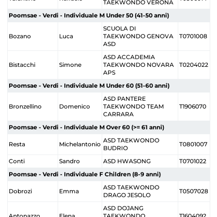
TAEKWONDO VERONA
Poomsae - Verdi - Individuale M Under 50 (41-50 anni)
SCUOLA DI
Bozano
Luca
TAEKWONDO GENOVA
T0701008
ASD
ASD ACCADEMIA
Bistacchi
Simone
TAEKWONDO NOVARA
T0204022
APS
Poomsae - Verdi - Individuale M Under 60 (51-60 anni)
ASD PANTERE
Bronzellino
Domenico
TAEKWONDO TEAM
T1906070
CARRARA
Poomsae - Verdi - Individuale M Over 60 (>= 61 anni)
ASD TAEKWONDO
Resta
Michelantonio
T0801007
BUDRIO
Conti
Sandro
ASD HWASONG
T0701022
Poomsae - Verdi - Individuale F Children (8-9 anni)
ASD TAEKWONDO
Dobrozi
Emma
T0507028
DRAGO JESOLO
ASD DOJANG
Antonazzo
Elena
TAEKWONDO
T1604092