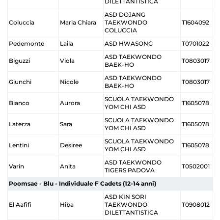
DILETTANTISTICA
ASD DOJANG
Coluccia
Maria Chiara
TAEKWONDO
T1604092
COLUCCIA
Pedemonte
Laila
ASD HWASONG
T0701022
ASD TAEKWONDO
Biguzzi
Viola
T0803017
BAEK-HO
ASD TAEKWONDO
Giunchi
Nicole
T0803017
BAEK-HO
SCUOLA TAEKWONDO
Bianco
Aurora
T1605078
YOM CHI ASD
SCUOLA TAEKWONDO
Laterza
Sara
T1605078
YOM CHI ASD
SCUOLA TAEKWONDO
Lentini
Desiree
T1605078
YOM CHI ASD
ASD TAEKWONDO
Varin
Anita
T0502001
TIGERS PADOVA
Poomsae - Blu - Individuale F Cadets (12-14 anni)
ASD KIN SORI
El Aafifi
Hiba
TAEKWONDO
T0908012
DILETTANTISTICA