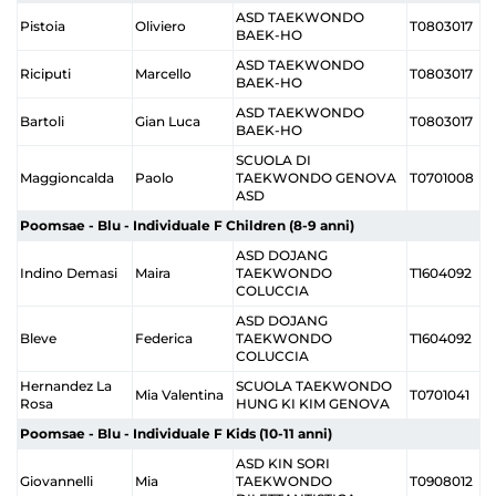
ASD TAEKWONDO
Pistoia
Oliviero
T0803017
BAEK-HO
ASD TAEKWONDO
Riciputi
Marcello
T0803017
BAEK-HO
ASD TAEKWONDO
Bartoli
Gian Luca
T0803017
BAEK-HO
SCUOLA DI
Maggioncalda
Paolo
TAEKWONDO GENOVA
T0701008
ASD
Poomsae - Blu - Individuale F Children (8-9 anni)
ASD DOJANG
Indino Demasi
Maira
TAEKWONDO
T1604092
COLUCCIA
ASD DOJANG
Bleve
Federica
TAEKWONDO
T1604092
COLUCCIA
Hernandez La
SCUOLA TAEKWONDO
Mia Valentina
T0701041
Rosa
HUNG KI KIM GENOVA
Poomsae - Blu - Individuale F Kids (10-11 anni)
ASD KIN SORI
Giovannelli
Mia
TAEKWONDO
T0908012