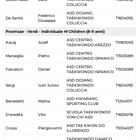
COLUCCIA
ASD DOJANG
Federico
De Santis
TAEKWONDO
T1604092
Giuseppe
COLUCCIA
Poomsae - Verdi - Individuale M Children (8-9 anni)
ASD CENTRO
Kacaj
Jozef
T0901005
TAEKWONDO AREZZO
ASD CENTRO
Marseglia
Pietro
T1503089
TAEKWONDO ISPANICO
ASD CENTRO
Falciatori
Daniel
T1503089
TAEKWONDO ISPANICO
ASD DOJANG
Sergi
Ivan Junior
TAEKWONDO
T1604092
COLUCCIA
ASD HWARANG
Benedetti
Mattia
T1204107
SPORTING CLUB
SCUOLA TAEKWONDO
D'eredità
Vito
T1605078
YOM CHI ASD
ASD TAE KWON DO
Cossa
Piergiovanni
T1004027
S.LORENZO
TAEKWONDO D'AMICO