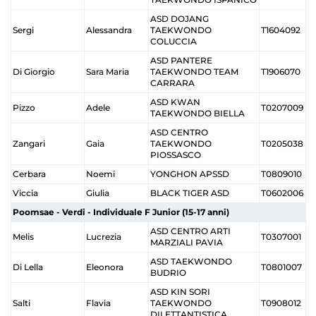
ASD DOJANG
Sergi
Alessandra
TAEKWONDO
T1604092
COLUCCIA
ASD PANTERE
Di Giorgio
Sara Maria
TAEKWONDO TEAM
T1906070
CARRARA
ASD KWAN
Pizzo
Adele
T0207009
TAEKWONDO BIELLA
ASD CENTRO
Zangari
Gaia
TAEKWONDO
T0205038
PIOSSASCO
Cerbara
Noemi
YONGHON APSSD
T0809010
Viccia
Giulia
BLACK TIGER ASD
T0602006
Poomsae - Verdi - Individuale F Junior (15-17 anni)
ASD CENTRO ARTI
Melis
Lucrezia
T0307001
MARZIALI PAVIA
ASD TAEKWONDO
Di Lella
Eleonora
T0801007
BUDRIO
ASD KIN SORI
Salti
Flavia
TAEKWONDO
T0908012
DILETTANTISTICA