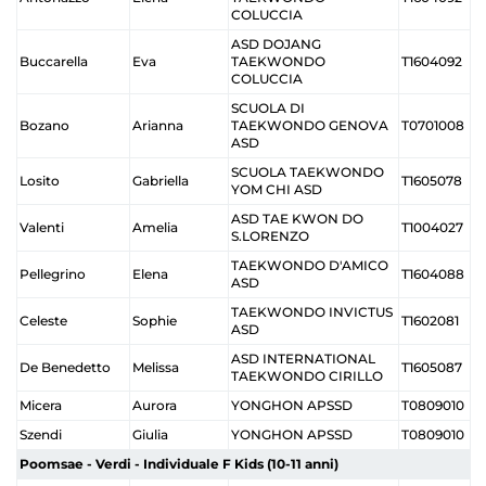
COLUCCIA
ASD DOJANG
Buccarella
Eva
TAEKWONDO
T1604092
COLUCCIA
SCUOLA DI
Bozano
Arianna
TAEKWONDO GENOVA
T0701008
ASD
SCUOLA TAEKWONDO
Losito
Gabriella
T1605078
YOM CHI ASD
ASD TAE KWON DO
Valenti
Amelia
T1004027
S.LORENZO
TAEKWONDO D'AMICO
Pellegrino
Elena
T1604088
ASD
TAEKWONDO INVICTUS
Celeste
Sophie
T1602081
ASD
ASD INTERNATIONAL
De Benedetto
Melissa
T1605087
TAEKWONDO CIRILLO
Micera
Aurora
YONGHON APSSD
T0809010
Szendi
Giulia
YONGHON APSSD
T0809010
Poomsae - Verdi - Individuale F Kids (10-11 anni)