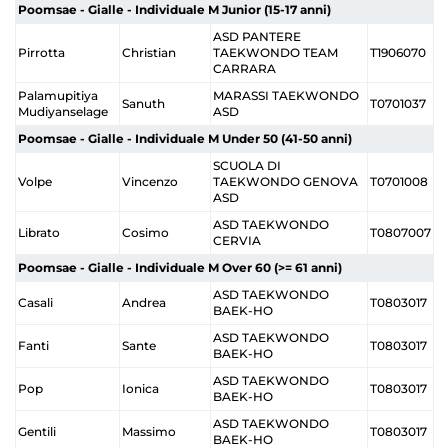
Poomsae - Gialle - Individuale M Junior (15-17 anni)
ASD PANTERE
Pirrotta
Christian
TAEKWONDO TEAM
T1906070
CARRARA
Palamupitiya
MARASSI TAEKWONDO
Sanuth
T0701037
Mudiyanselage
ASD
Poomsae - Gialle - Individuale M Under 50 (41-50 anni)
SCUOLA DI
Volpe
Vincenzo
TAEKWONDO GENOVA
T0701008
ASD
ASD TAEKWONDO
Librato
Cosimo
T0807007
CERVIA
Poomsae - Gialle - Individuale M Over 60 (>= 61 anni)
ASD TAEKWONDO
Casali
Andrea
T0803017
BAEK-HO
ASD TAEKWONDO
Fanti
Sante
T0803017
BAEK-HO
ASD TAEKWONDO
Pop
Ionica
T0803017
BAEK-HO
ASD TAEKWONDO
Gentili
Massimo
T0803017
BAEK-HO