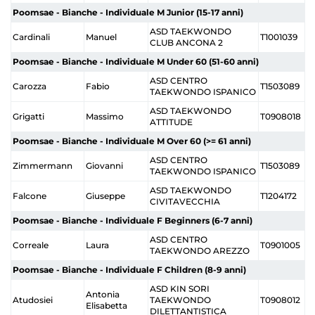
Poomsae - Bianche - Individuale M Junior (15-17 anni)
ASD TAEKWONDO
Cardinali
Manuel
T1001039
CLUB ANCONA 2
Poomsae - Bianche - Individuale M Under 60 (51-60 anni)
ASD CENTRO
Carozza
Fabio
T1503089
TAEKWONDO ISPANICO
ASD TAEKWONDO
Grigatti
Massimo
T0908018
ATTITUDE
Poomsae - Bianche - Individuale M Over 60 (>= 61 anni)
ASD CENTRO
Zimmermann
Giovanni
T1503089
TAEKWONDO ISPANICO
ASD TAEKWONDO
Falcone
Giuseppe
T1204172
CIVITAVECCHIA
Poomsae - Bianche - Individuale F Beginners (6-7 anni)
ASD CENTRO
Correale
Laura
T0901005
TAEKWONDO AREZZO
Poomsae - Bianche - Individuale F Children (8-9 anni)
ASD KIN SORI
Antonia
Atudosiei
TAEKWONDO
T0908012
Elisabetta
DILETTANTISTICA