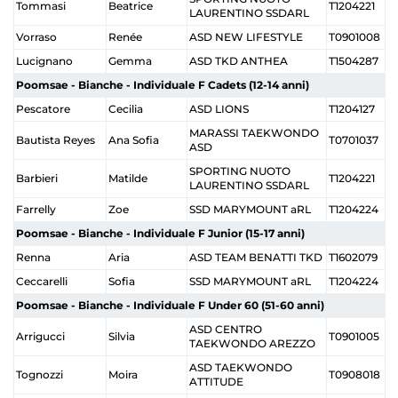
Tommasi
Beatrice
T1204221
LAURENTINO SSDARL
Vorraso
Renée
ASD NEW LIFESTYLE
T0901008
Lucignano
Gemma
ASD TKD ANTHEA
T1504287
Poomsae - Bianche - Individuale F Cadets (12-14 anni)
Pescatore
Cecilia
ASD LIONS
T1204127
MARASSI TAEKWONDO
Bautista Reyes
Ana Sofia
T0701037
ASD
SPORTING NUOTO
Barbieri
Matilde
T1204221
LAURENTINO SSDARL
Farrelly
Zoe
SSD MARYMOUNT aRL
T1204224
Poomsae - Bianche - Individuale F Junior (15-17 anni)
Renna
Aria
ASD TEAM BENATTI TKD
T1602079
Ceccarelli
Sofia
SSD MARYMOUNT aRL
T1204224
Poomsae - Bianche - Individuale F Under 60 (51-60 anni)
ASD CENTRO
Arrigucci
Silvia
T0901005
TAEKWONDO AREZZO
ASD TAEKWONDO
Tognozzi
Moira
T0908018
ATTITUDE