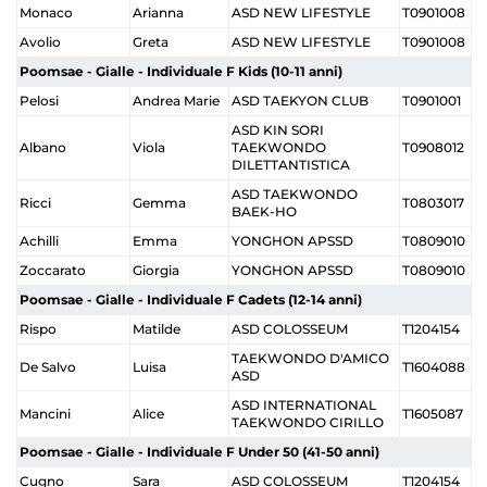
Monaco
Arianna
ASD NEW LIFESTYLE
T0901008
Avolio
Greta
ASD NEW LIFESTYLE
T0901008
Poomsae - Gialle - Individuale F Kids (10-11 anni)
Pelosi
Andrea Marie
ASD TAEKYON CLUB
T0901001
ASD KIN SORI
Albano
Viola
TAEKWONDO
T0908012
DILETTANTISTICA
ASD TAEKWONDO
Ricci
Gemma
T0803017
BAEK-HO
Achilli
Emma
YONGHON APSSD
T0809010
Zoccarato
Giorgia
YONGHON APSSD
T0809010
Poomsae - Gialle - Individuale F Cadets (12-14 anni)
Rispo
Matilde
ASD COLOSSEUM
T1204154
TAEKWONDO D'AMICO
De Salvo
Luisa
T1604088
ASD
ASD INTERNATIONAL
Mancini
Alice
T1605087
TAEKWONDO CIRILLO
Poomsae - Gialle - Individuale F Under 50 (41-50 anni)
Cugno
Sara
ASD COLOSSEUM
T1204154