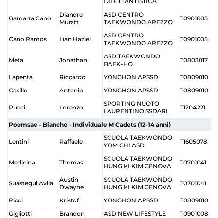
DILETTANTISTICA
Diandre
ASD CENTRO
Gamarra Cano
T0901005
Muratt
TAEKWONDO AREZZO
ASD CENTRO
Cano Ramos
Lian Haziel
T0901005
TAEKWONDO AREZZO
ASD TAEKWONDO
Meta
Jonathan
T0803017
BAEK-HO
Lapenta
Riccardo
YONGHON APSSD
T0809010
Casillo
Antonio
YONGHON APSSD
T0809010
SPORTING NUOTO
Pucci
Lorenzo
T1204221
LAURENTINO SSDARL
Poomsae - Bianche - Individuale M Cadets (12-14 anni)
SCUOLA TAEKWONDO
Lentini
Raffaele
T1605078
YOM CHI ASD
SCUOLA TAEKWONDO
Medicina
Thomas
T0701041
HUNG KI KIM GENOVA
Austin
SCUOLA TAEKWONDO
Suastegui Avila
T0701041
Dwayne
HUNG KI KIM GENOVA
Ricci
Kristof
YONGHON APSSD
T0809010
Gigliotti
Brandon
ASD NEW LIFESTYLE
T0901008