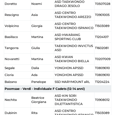
ASD TAEKWONDO
Doretto
Noemi
T0507028
DRAGO JESOLO
ASD CENTRO
Rescigno
Asia
T0901005
TAEKWONDO AREZZO
ASD CENTRO
Volpicino
Giorgia
T1503089
TAEKWONDO ISPANICO
ASD HWARANG
Basilisco
Martina
T1204107
SPORTING CLUB
TAEKWONDO INVICTUS
Tangorra
Giulia
T1602081
ASD
ASD KWAN
Novaretti
Martina
T0207009
TAEKWONDO BIELLA
Segale
Dalia
YONGHON APSSD
T0809010
Cioria
Ada
YONGHON APSSD
T0809010
Balzano
Penelope
SSD MARYMOUNT aRL
T1204224
Poomsae - Verdi - Individuale F Cadets (12-14 anni)
ASD KIN SORI
Beatrice
Nechita
TAEKWONDO
T0908012
Giorgiana
DILETTANTISTICA
ASD CENTRO
Dubinin
Rita
T1503089
TAEKWONDO ISPANICO