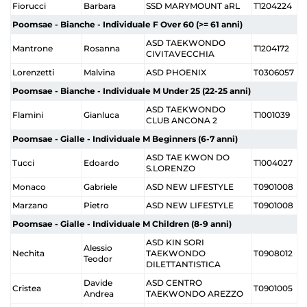
Fiorucci
Barbara
SSD MARYMOUNT aRL
T1204224
Poomsae - Bianche - Individuale F Over 60 (>= 61 anni)
ASD TAEKWONDO
Mantrone
Rosanna
T1204172
CIVITAVECCHIA
Lorenzetti
Malvina
ASD PHOENIX
T0306057
Poomsae - Bianche - Individuale M Under 25 (22-25 anni)
ASD TAEKWONDO
Flamini
Gianluca
T1001039
CLUB ANCONA 2
Poomsae - Gialle - Individuale M Beginners (6-7 anni)
ASD TAE KWON DO
Tucci
Edoardo
T1004027
S.LORENZO
Monaco
Gabriele
ASD NEW LIFESTYLE
T0901008
Marzano
Pietro
ASD NEW LIFESTYLE
T0901008
Poomsae - Gialle - Individuale M Children (8-9 anni)
ASD KIN SORI
Alessio
Nechita
TAEKWONDO
T0908012
Teodor
DILETTANTISTICA
Davide
ASD CENTRO
Cristea
T0901005
Andrea
TAEKWONDO AREZZO