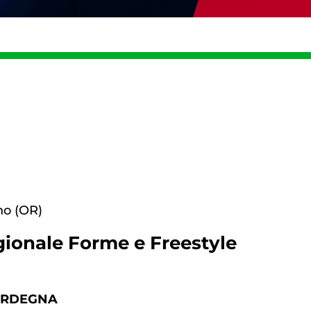
Tesseramento
Affiliazioni e Tesseramenti
Area Riservata
ioni
no (OR)
gionale Forme e Freestyle
Salut
Antidopi
Certificat
ARDEGNA
one
Amministrazione