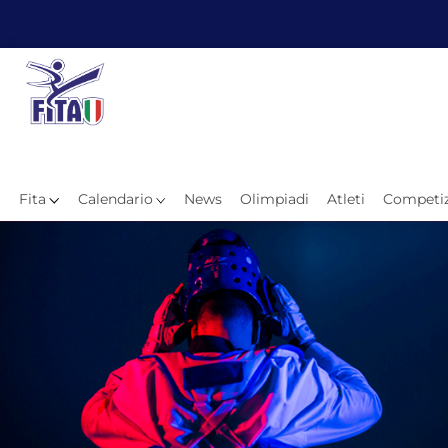
Fita
Calendario
News
Olimpiadi
Atleti
Competiz
Hom
News