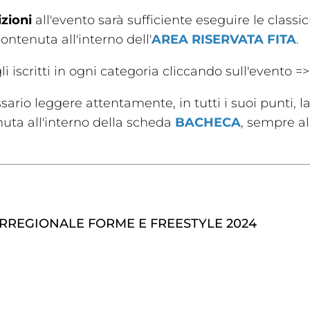
izioni
all'evento sarà sufficiente eseguire le classi
ontenuta all'interno dell'
AREA RISERVATA FITA
.
i iscritti in ogni categoria cliccando sull'evento =>
rio leggere attentamente, in tutti i suoi punti, la
uta all'interno della scheda
BACHECA
, sempre al
a
Ma
ic
Links
m
RREGIONALE FORME E FREESTYLE 2024
lery
Videogallery