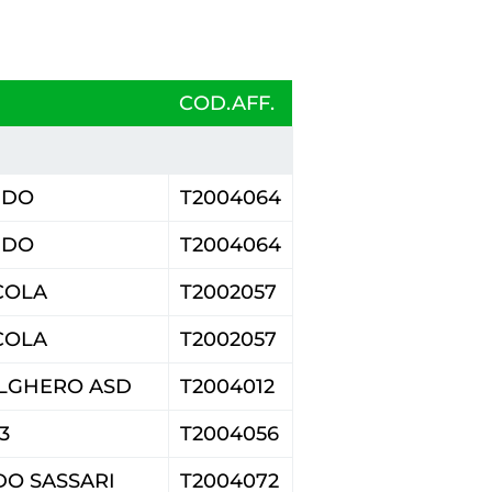
policy
COD.AFF.
siamo
IDO
T2004064
IDO
T2004064
COLA
T2002057
COLA
T2002057
LGHERO ASD
T2004012
3
T2004056
O SASSARI
T2004072