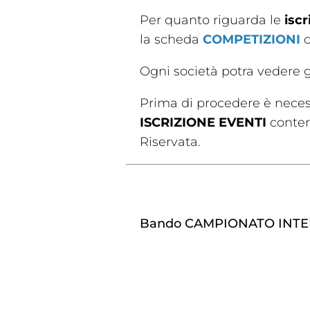
Per quanto riguarda le
iscr
la scheda
COMPETIZIONI
c
Ogni società potra vedere gl
Prima di procedere è necessa
ISCRIZIONE EVENTI
conten
Rivist
Riservata.
Olymp
Drea
Bando CAMPIONATO INTE
Photogal