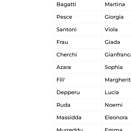
Bagatti
Martina
Pesce
Giorgia
Santoni
Viola
Frau
Giada
Cherchi
Gianfranc
Azara
Sophia
Fili'
Margherit
Depperu
Lucia
Ruda
Noemi
Massidda
Eleonora
Murreddu
Emma