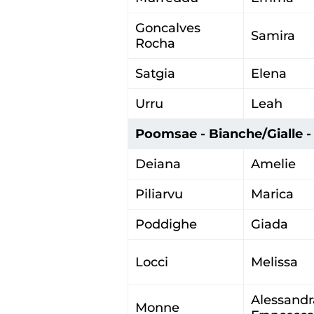
Goncalves
Samira
Rocha
Satgia
Elena
Urru
Leah
Poomsae - Bianche/Gialle - I
Deiana
Amelie
Piliarvu
Marica
Poddighe
Giada
Locci
Melissa
Alessandr
Monne