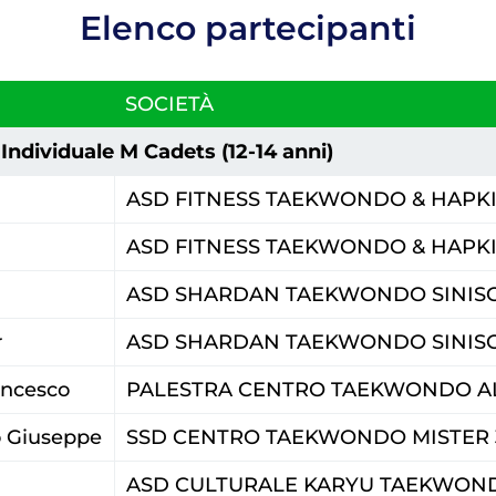
Elenco partecipanti
SOCIETÀ
Dove 
Individuale M Cadets (12-14 anni)
Società
ASD FITNESS TAEKWONDO & HAPK
Palestre
Feed
Tesserati
ASD FITNESS TAEKWONDO & HAPK
ASD SHARDAN TAEKWONDO SINIS
r
ASD SHARDAN TAEKWONDO SINIS
ancesco
PALESTRA CENTRO TAEKWONDO A
o Giuseppe
SSD CENTRO TAEKWONDO MISTER 
one
Fita HUB
ASD CULTURALE KARYU TAEKWOND