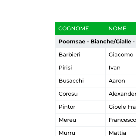
COGNOME
NOME
Poomsae - Bianche/Gialle - 
Barbieri
Giacomo
Cerca
Pirisi
Ivan
Busacchi
Aaron
Corosu
Alexande
Pintor
Gioele Fr
Mereu
Francesc
Federazi
Murru
Mattia