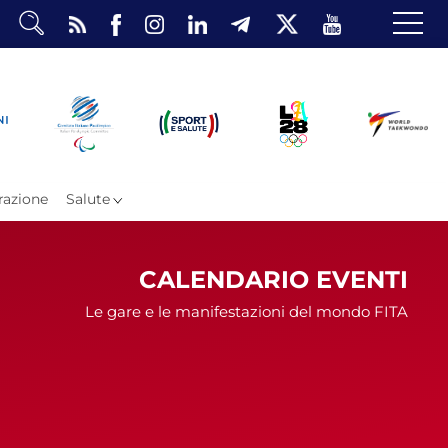
dario
o Eventi
rea Riservata
azione
Salute
CALENDARIO EVENTI
Le gare e le manifestazioni del mondo FITA
ombattimento
omsae e Freestyle
arataekwondo
Atleti