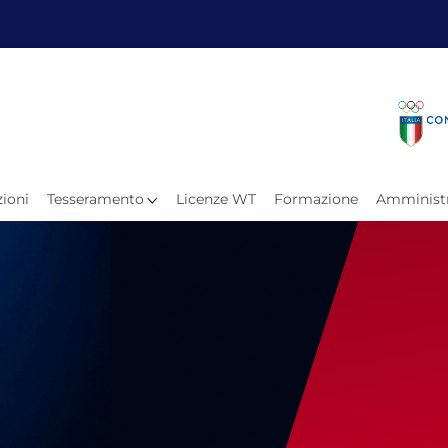
Fita
Calen
Il Taekwondo
Calendari
Il Paratkd
Eventi A
ioni
Tesseramento
Licenze WT
Formazione
Amministr
e
Organigramma
Uffici Federali
Carte Federali
Comitati Regionali
Progetti
Atleti C
Atleti Po
Atleti P
Olimpiadi