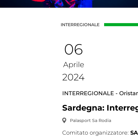
INTERREGIONALE
06
Aprile
Competiz
2024
INTERREGIONALE
- Orista
Sardegna: Interre
Palasport Sa Rodia
Comitato organizzatore:
S
Formazi