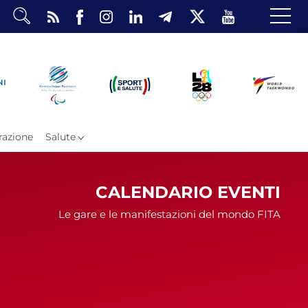
dario
io Eventi
ea Riservata
azione
Salute
CALENDARIO EVENTI
Le gare e le manifestazioni del mondo FITA
ombattimento
omsae e Freestyle
arataekwondo
Atleti