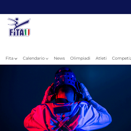
Fita
Calendario
News
Olimpiadi
Atleti
Competiz
Hom
News