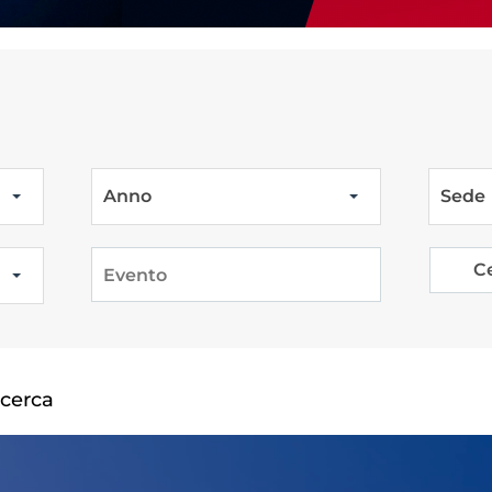
Tesseramento
Affiliazioni e Tesseramenti
Anno
Sede
Area Riservata
ioni
C
Salut
icerca
Antidopi
Certificat
one
Amministrazione