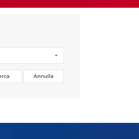
Licenze
WT
erca
Annulla
e
ng
i e Assicurazione