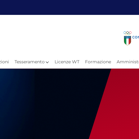
Fita
Calen
Il Taekwondo
Calendar
Il Paratkd
Eventi Ar
ioni
Tesseramento
Licenze WT
Formazione
Amministr
e
Organigramma
Uffici Federali
Carte Federali
Comitati Regionali
Progetti
Atleti C
Atleti Po
Atleti P
Olimpiadi