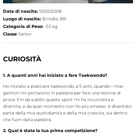
Cerca
Data di nascita:
10/05/2008
Luogo di nascita:
Brindisi BR
Feed
Categoria di Peso:
-53 kg
Dove siamo
Classe
Senior
Federazione Trasparente
CURIOSITÀ
Fita HUB
1. A quanti anni hai iniziato a fare Taekwondo?
Ho iniziato a praticare taekwondo a 5 anni, quando i miei
genitori mi portarono in palestra per fare una lezione di
prova. Fin da subito questo sport mi ha incuriosita e
divertita, e da quel momento non ho più smesso: è diventato
parte della mia quotidianità e della mia crescita, sia dentro
che fuori dalla palestra.
2. Qual è stata la tua prima competizione?