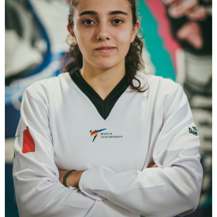
Tesseramento
Licenze WT
Formazione
Amministrazione
Salute
Rivista Olympic Dream
Links
Mappa del sito
Photogallery
Videogallery
Cookie policy