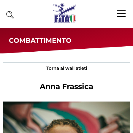
Home
COMBATTIMENTO
Fita
Calendario
Torna al wall atleti
News
Olimpiadi
Anna
Frassica
Atleti
Atleti Combattimento
Atleti Poomsae e Freestyle
Atleti Parataekwondo
Competizioni