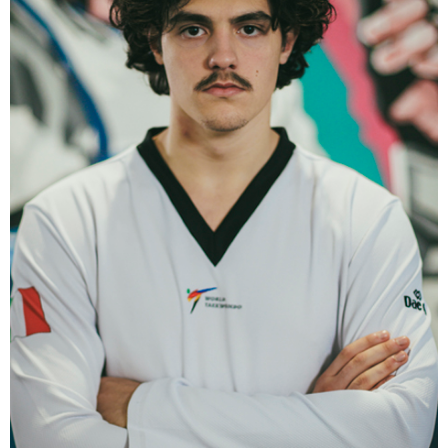
Tesseramento
Licenze WT
Formazione
Amministrazione
Salute
Rivista Olympic Dream
Links
Mappa del sito
Photogallery
Videogallery
Cookie policy