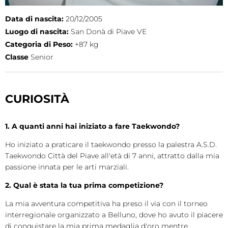
Cerca
Data di nascita:
20/12/2005
Luogo di nascita:
San Donà di Piave VE
Feed
Categoria di Peso:
+87 kg
Dove siamo
Classe
Senior
Federazione Trasparente
CURIOSITÀ
Fita HUB
1. A quanti anni hai iniziato a fare Taekwondo?
Ho iniziato a praticare il taekwondo presso la palestra A.S.D.
Taekwondo Città del Piave all'età di 7 anni, attratto dalla mia
passione innata per le arti marziali.
2. Qual è stata la tua prima competizione?
La mia avventura competitiva ha preso il via con il torneo
interregionale organizzato a Belluno, dove ho avuto il piacere
di conquistare la mia prima medaglia d'oro mentre