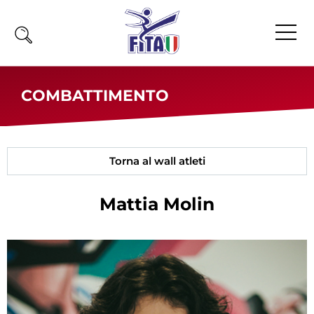
Home
COMBATTIMENTO
Fita
Calendario
Torna al wall atleti
News
Olimpiadi
Mattia
Molin
Atleti
Atleti Combattimento
Atleti Poomsae e Freestyle
Atleti Parataekwondo
Competizioni