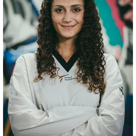
Tesseramento
Licenze WT
Formazione
Amministrazione
Salute
Rivista Olympic Dream
Links
Mappa del sito
Photogallery
Videogallery
Cookie policy