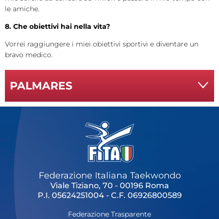
le amiche.
8. Che obiettivi hai nella vita?
Vorrei raggiungere i miei obiettivi sportivi e diventare un
bravo medico.
PALMARES
Federazione Italiana Taekwondo
Viale Tiziano, 70 - 00196 Roma
P.I. 05624251004 - C.F. 06926800589
Federazione Trasparente