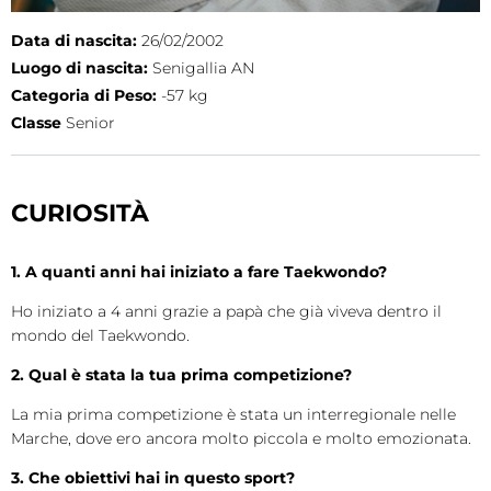
Cerca
Data di nascita:
26/02/2002
Luogo di nascita:
Senigallia AN
Feed
Categoria di Peso:
-57 kg
Dove siamo
Classe
Senior
Federazione Trasparente
CURIOSITÀ
Fita HUB
1. A quanti anni hai iniziato a fare Taekwondo?
Ho iniziato a 4 anni grazie a papà che già viveva dentro il
mondo del Taekwondo.
2. Qual è stata la tua prima competizione?
La mia prima competizione è stata un interregionale nelle
Marche, dove ero ancora molto piccola e molto emozionata.
3. Che obiettivi hai in questo sport?