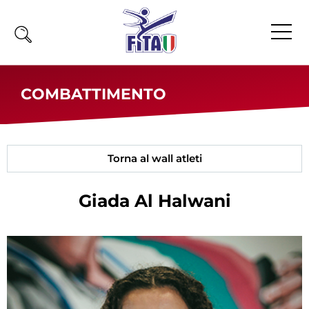
Home
COMBATTIMENTO
Fita
Calendario
Torna al wall atleti
News
Olimpiadi
Giada
Al Halwani
Atleti
Atleti Combattimento
Atleti Poomsae e Freestyle
Atleti Parataekwondo
Competizioni