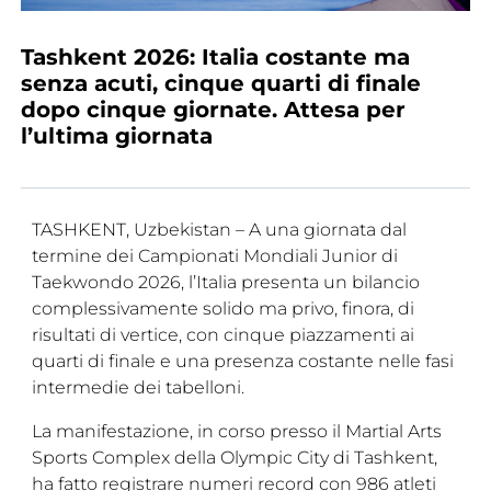
Tesseramento
Tashkent 2026: Italia costante ma
Licenze WT
senza acuti, cinque quarti di finale
dopo cinque giornate. Attesa per
Formazione
l’ultima giornata
Amministrazione
Salute
TASHKENT, Uzbekistan – A una giornata dal
Rivista Olympic Dream
termine dei Campionati Mondiali Junior di
Taekwondo 2026, l’Italia presenta un bilancio
Links
complessivamente solido ma privo, finora, di
risultati di vertice, con cinque piazzamenti ai
Mappa del sito
quarti di finale e una presenza costante nelle fasi
intermedie dei tabelloni.
Photogallery
La manifestazione, in corso presso il Martial Arts
Videogallery
Sports Complex della Olympic City di Tashkent,
Cookie policy
ha fatto registrare numeri record con 986 atleti