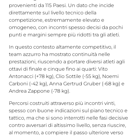
provenienti da 115 Paesi. Un dato che incide
Cerca
direttamente sul livello tecnico della
competizione, estremamente elevato e
Feed
omogeneo, con incontri spesso decisi da pochi
Dove siamo
punti e margini sempre più ridotti tra gli atleti.
Federazione Trasparente
In questo contesto altamente competitivo, il
team azzurro ha mostrato continuità nelle
Fita HUB
prestazioni, riuscendo a portare diversi atleti agli
ottavi di finale e cinque fino ai quarti: Vito
Antonacci (+78 kg), Clio Sottile (-55 kg), Noemi
Carboni (-42 kg), Anna Gertrud Gruber (-68 kg) e
Andrea Zappone (-78 kg).
Percorsi costruiti attraverso più incontri vinti,
spesso con buone indicazioni sul piano tecnico e
tattico, ma che si sono interrotti nelle fasi decisive
contro avversari di altissimo livello, senza riuscire,
al momento, a compiere il passo ulteriore verso