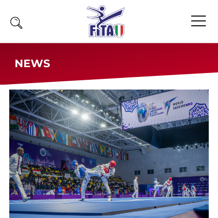
Home
NEWS
Fita
Calendario
News
Olimpiadi
Atleti
Atleti Combattimento
Atleti Poomsae e Freestyle
Atleti Parataekwondo
Competizioni