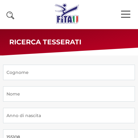
Home
RICERCA TESSERATI
Fita
Calendario
News
Olimpiadi
Atleti
Atleti Combattimento
Atleti Poomsae e Freestyle
Atleti Parataekwondo
Competizioni