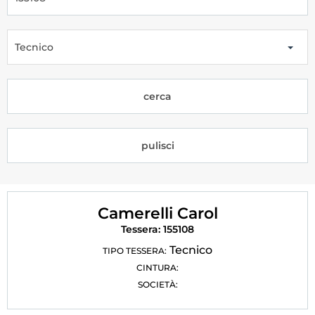
Tesseramento
Licenze WT
Tecnico
Formazione
cerca
Amministrazione
Salute
pulisci
Rivista Olympic Dream
Links
Camerelli Carol
Mappa del sito
Tessera: 155108
Photogallery
Tecnico
TIPO TESSERA:
CINTURA:
Videogallery
SOCIETÀ:
Cookie policy